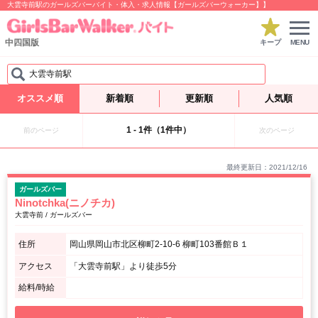
大雲寺前駅のガールズバーバイト・体入・求人情報【ガールズバーウォーカー】】
中四国版
キープ
MENU
大雲寺前駅
オススメ順
新着順
更新順
人気順
1 - 1件（1件中）
前のページ
次のページ
最終更新日：2021/12/16
ガールズバー
Ninotchka(ニノチカ)
大雲寺前 / ガールズバー
住所
岡山県岡山市北区柳町2-10-6 柳町103番館Ｂ１
アクセス
「大雲寺前駅」より徒歩5分
給料/時給