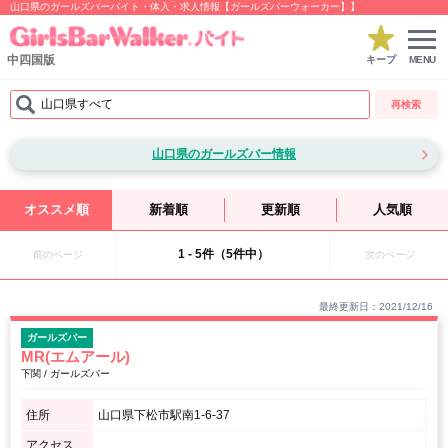
山口県のガールズバーバイト・体入・求人情報【ガールズバーウォーカー】】
中四国版
キープ
MENU
山口県すべて
再検索
山口県のガールズバー情報
オススメ順
新着順
更新順
人気順
1 - 5件（5件中）
前のページ
次のページ
最終更新日：2021/12/16
ガールズバー
MR(エムアール)
下関 / ガールズバー
住所
山口県下松市駅南1-6-37
アクセス