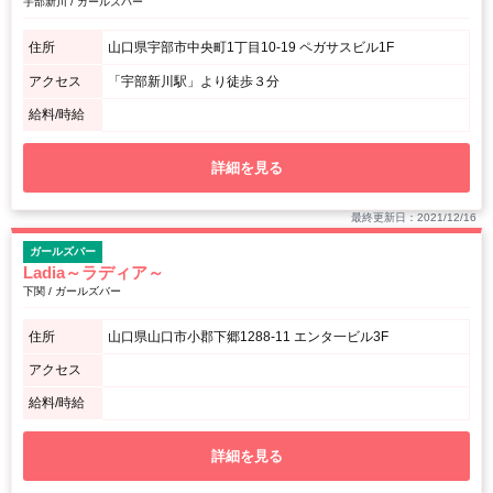
宇部新川 / ガールズバー
住所
山口県宇部市中央町1丁目10-19 ペガサスビル1F
アクセス
「宇部新川駅」より徒歩３分
給料/時給
詳細を見る
最終更新日：2021/12/16
ガールズバー
Ladia～ラディア～
下関 / ガールズバー
住所
山口県山口市小郡下郷1288-11 エンタ一ビル3F
アクセス
給料/時給
詳細を見る