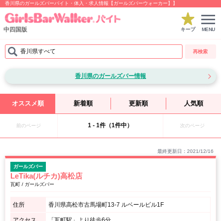
香川県のガールズバーバイト・体入・求人情報【ガールズバーウォーカー】】
中四国版
キープ
MENU
香川県すべて
再検索
香川県のガールズバー情報
オススメ順
新着順
更新順
人気順
1 - 1件（1件中）
前のページ
次のページ
最終更新日：2021/12/16
ガールズバー
LeTika(ルチカ)高松店
瓦町 / ガールズバー
住所
香川県高松市古馬場町13-7 ルベールビル1F
アクセス
「瓦町駅」より徒歩6分