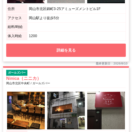
住所
岡山市北区錦町3-25アミューズメントビル1F
アクセス
岡山駅より徒歩5分
給料/時給
体入時給
1200
詳細を見る
最終更新日：2026/8/10
ガールズバー
Ninica（ニニカ）
岡山市北区中央町 / ガールズバー