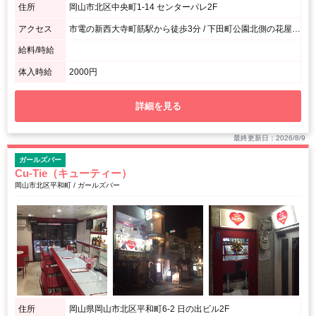
住所
岡山市北区中央町1-14 センターパレ2F
アクセス
市電の新西大寺町筋駅から徒歩3分 / 下田町公園北側の花屋さんの隣のビルの２Ｆ
給料/時給
体入時給
2000円
詳細を見る
最終更新日：2026/8/9
ガールズバー
Cu-Tie（キューティー）
岡山市北区平和町 / ガールズバー
住所
岡山県岡山市北区平和町6-2 日の出ビル2F