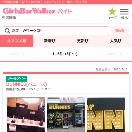
中四国|副業・WワークOKガールズバーバイト・体入・求人情報
中四国版
キープ
MENU
副業・WワークOK
再検索
オススメ順
新着順
更新順
人気順
1 - 5件（5件中）
前のページ
次のページ
最終更新日：2026/8/10
ガールズバー
BUNNIES(バニーズ)
岡山市北区錦町3-25 / ガールズバー