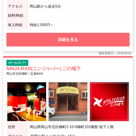
アクセス
岡山駅から徒歩5分
給料/時給
体入時給
時給1,500円～
詳細を見る
最終更新日：2026/8/10
ガールズバー
NINJA BAR(ニンジャバー) 二の地下
岡山市北区柳町 / 忍者BAR
住所
岡山県岡山市北区柳町2-10-6柳町103番館 地下１階