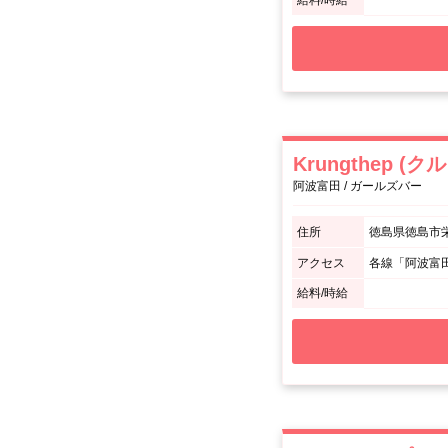
給料/時給
Krungthep (
阿波富田 / ガールズバー
住所
徳島県徳島市栄
アクセス
各線「阿波富
給料/時給