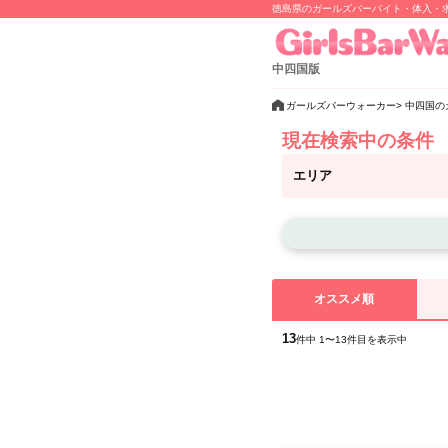
徳島県のガールズバーバイト・体入・
中四国版
ガールズバーウォーカー
中四国の
現在検索中の条件
エリア
オススメ順
13
件中 1〜13件目を表示中