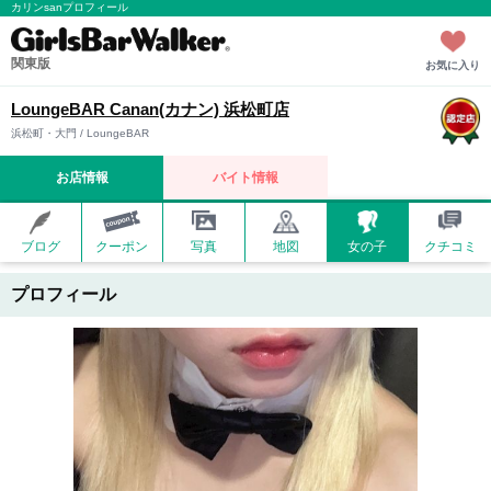
カリンsanプロフィール
関東版
お気に入り
LoungeBAR Canan(カナン) 浜松町店
浜松町・大門 / LoungeBAR
お店情報
バイト情報
ブログ
クーポン
写真
地図
女の子
クチコミ
プロフィール