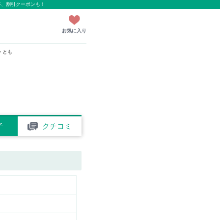
事、割引クーポンも！
お気に入り
とも
子
クチコミ