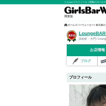
ともsanプロフィール | 関東のガ
関東版
ガールズバーウォーカー
東京都の
LoungeBA
浜松町・大門 / Loun
お店情報
ブログ
プロフィール