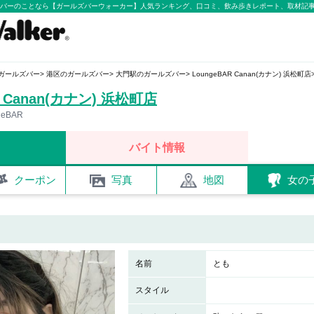
ールズバーのことなら【ガールズバーウォーカー】人気ランキング、口コミ、飲み歩きレポート、取材記
ガールズバー
港区のガールズバー
大門駅のガールズバー
LoungeBAR Canan(カナン) 浜松町店
R Canan(カナン) 浜松町店
geBAR
バイト情報
クーポン
写真
地図
女の
名前
とも
スタイル