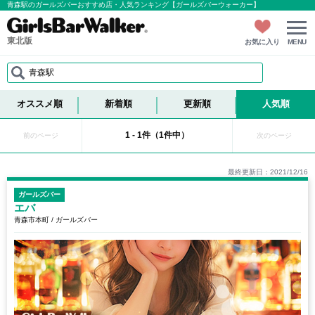
青森駅のガールズバーおすすめ店・人気ランキング【ガールズバーウォーカー】
東北版
お気に入り
MENU
青森駅
オススメ順
新着順
更新順
人気順
1 - 1件（1件中）
前のページ
次のページ
最終更新日：2021/12/16
ガールズバー
エバ
青森市本町 / ガールズバー