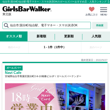
仙台市:国分町/仙台駅/電子マネー・スマホ決済OKのガールズバーおすすめ店・人気ランキング
東北版
お気に入り
MENU
仙台市:国分町/仙台駅、電子マネー・スマホ決済OK
再検索
オススメ順
新着順
更新順
人気順
1 - 1件（1件中）
前のページ
次のページ
最終更新日：2022/5/27
ガールズバー
Navi Cafe
宮城県仙台市青葉区国分町2-9-10南條ビル1F / ガールズバーテンダー