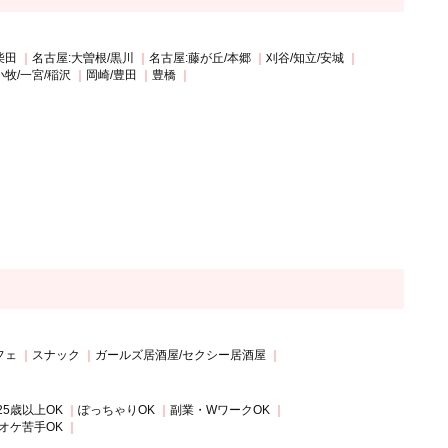
柴田
名古屋:大曽根/黒川
名古屋:藤が丘/本郷
刈谷/知立/安城
小牧/一宮/稲沢
岡崎/豊田
豊橋
フェ
スナック
ガールズ居酒屋/セクシー居酒屋
25歳以上OK
ぽっちゃりOK
副業・WワークOK
オケ苦手OK