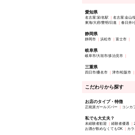
愛知県
名古屋:栄/名駅
名古屋:金山/
東海/大府/豊明/日進
春日井/
静岡県
静岡市
浜松市
富士市
岐阜県
岐阜市/大垣市/多治見市
三重県
四日市/桑名市
津市/松阪市
こだわりから探す
お店のタイプ・特徴
正統派ガールズバー
コンカ
私でも大丈夫？
未経験者歓迎
経験者優遇
お酒が飲めなくてもOK
カラ