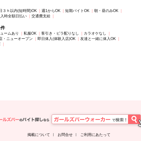
日３ｈ以内(短時間)OK
週1からOK
短期バイトOK
朝・昼のみOK
体入時全額日払い
交通費支給
条件
ュームあり
私服OK
客引き・ビラ配りなし
カラオケなし
店・ニューオープン
即日体入(体験入店)OK
友達と一緒に体入OK
店
掲載について
お問合せ
ご利用にあたって