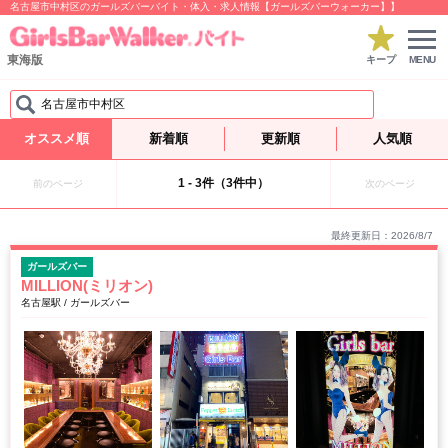
名古屋市中村区のガールズバーバイト・体入・求人情報【ガールズバーウォーカー】】
東海版
キープ
MENU
名古屋市中村区
オススメ順
新着順
更新順
人気順
1 - 3件（3件中）
前のページ
次のページ
最終更新日：2026/8/7
ガールズバー
MILLION(ミリオン)
名古屋駅 / ガールズバー