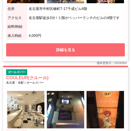
住所
名古屋市中村区椿町7-17千成ビル4階
アクセス
名古屋駅徒歩3分 / １階がペッパーランチのビルの4階です
給料/時給
体入時給
4,000円
詳細を見る
最終更新日：2026/8/4
ガールズバー
COULEUR(クルール)
名古屋・名駅 / ガールズバー