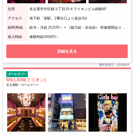
住所
名古屋市中区錦３丁目15-4 ライオンビル錦館4F
アクセス
地下鉄「栄駅」2番出口より徒歩3分
給料/時給
給与：月給 25万円～ + （能力給・歩合給） 研修期間あり アルバイト時給：1,２00円～
体入時給
体験時給2500円～
詳細を見る
最終更新日：2026/8/7
ガールズバー
MILLION(ミリオン)
名古屋駅 / ガールズバー