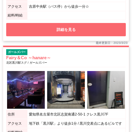
アクセス
吉原中央駅（バス停）から徒歩一分☆
給料/時給
詳細を見る
最終更新日：2023/3/23
ガールズバー
Fairy＆Co ～hanare～
北区黒川駅スグ / ガールズバー
住所
愛知県名古屋市北区志賀南通2-50-1 クレス黒川7F
アクセス
地下鉄「黒川駅」より徒歩1分 / 黒川交差点にあるビルです