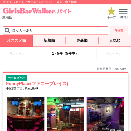
東海|ロッカーありガールズバーバイト・体入・求人情報
東海版
キープ
MENU
ロッカーあり
再検索
オススメ順
新着順
更新順
人気順
1 - 5件（5件中）
前のページ
次のページ
最終更新日：2026/8/5
ガールズバー
FunnyPlace(ファニープレイス)
中区錦3丁目 / PartyBAR