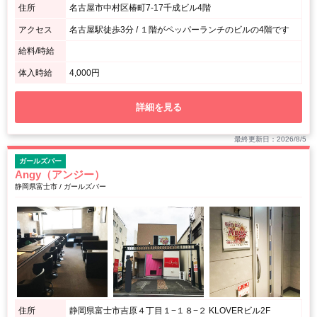
住所
名古屋市中村区椿町7-17千成ビル4階
アクセス
名古屋駅徒歩3分 / １階がペッパーランチのビルの4階です
給料/時給
体入時給
4,000円
詳細を見る
最終更新日：2026/8/5
ガールズバー
Angy（アンジー）
静岡県富士市 / ガールズバー
住所
静岡県富士市吉原４丁目１−１８−２ KLOVERビル2F