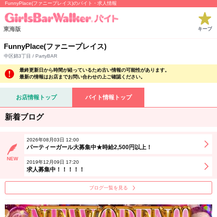
FunnyPlace(ファニープレイス)のバイト・求人情報
東海版
キープ
FunnyPlace(ファニープレイス)
中区錦3丁目 / PartyBAR
最終更新日から時間が経っているため古い情報の可能性があります。
最新の情報はお店までお問い合わせの上ご確認ください。
お店情報トップ
バイト情報トップ
新着ブログ
2026年08月03日 12:00
パーティーガール大募集中★時給2,500円以上！
NEW
2019年12月09日 17:20
求人募集中！！！！！
ブログ一覧を見る