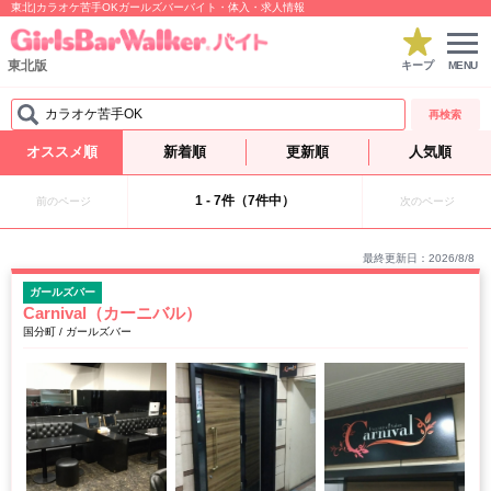
東北|カラオケ苦手OKガールズバーバイト・体入・求人情報
東北版
キープ
MENU
カラオケ苦手OK
再検索
オススメ順
新着順
更新順
人気順
1 - 7件（7件中）
前のページ
次のページ
最終更新日：2026/8/8
ガールズバー
Carnival（カーニバル）
国分町 / ガールズバー