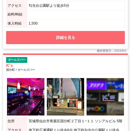
アクセス
匂当台公園駅より徒歩5分
給料/時給
体入時給
1,500
詳細を見る
最終更新日：2022/9/1
ガールズバー
K's
国分町 / ガールズバー
住所
宮城県仙台市青葉区国分町２丁目１−１１ ソシアルビル 5階
アクセス
地下鉄広瀬通駅より徒歩6分 地下鉄勾当台公園駅より徒歩6分 / ソシアルビル5階となります