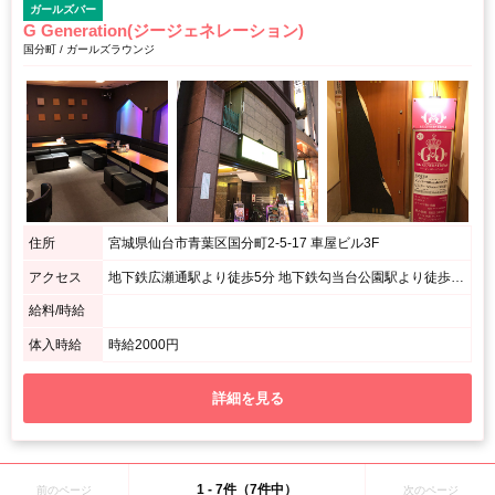
ガールズバー
G Generation(ジージェネレーション)
国分町 / ガールズラウンジ
住所
宮城県仙台市青葉区国分町2-5-17 車屋ビル3F
アクセス
地下鉄広瀬通駅より徒歩5分 地下鉄勾当台公園駅より徒歩5分 JR仙台駅より徒歩20分 / 国分町通りのBUTAKANが一階にあるビルの3階
給料/時給
体入時給
時給2000円
詳細を見る
1 - 7件（7件中）
前のページ
次のページ