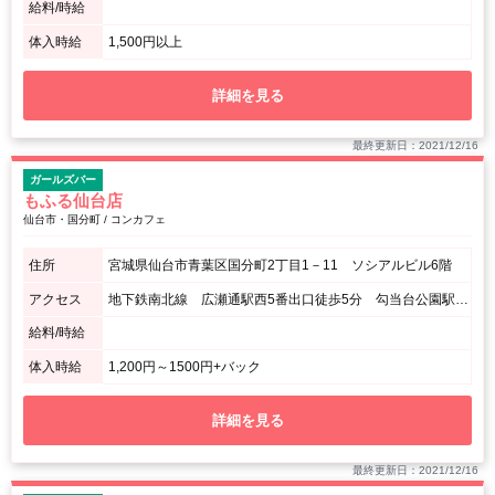
給料/時給
体入時給
1,500円以上
詳細を見る
最終更新日：2021/12/16
ガールズバー
もふる仙台店
仙台市・国分町 / コンカフェ
住所
宮城県仙台市青葉区国分町2丁目1－11 ソシアルビル6階
アクセス
地下鉄南北線 広瀬通駅西5番出口徒歩5分 勾当台公園駅南3番出口徒歩6分 / 国分町通を広瀬通側から入ってすぐのビル6階
給料/時給
体入時給
1,200円～1500円+バック
詳細を見る
最終更新日：2021/12/16