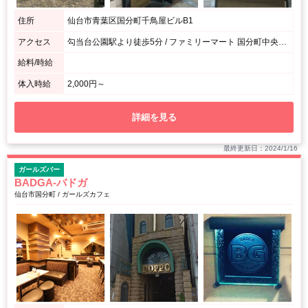
住所
仙台市青葉区国分町千鳥屋ビルB1
アクセス
勾当台公園駅より徒歩5分 / ファミリーマート 国分町中央店の斜め向かいです。
給料/時給
体入時給
2,000円～
詳細を見る
最終更新日：2024/1/16
ガールズバー
BADGA-バドガ
仙台市国分町 / ガールズカフェ