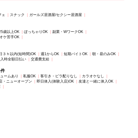
フェ
スナック
ガールズ居酒屋/セクシー居酒屋
25歳以上OK
ぽっちゃりOK
副業・WワークOK
オケ苦手OK
日３ｈ以内(短時間)OK
週1からOK
短期バイトOK
朝・昼のみOK
体入時全額日払い
交通費支給
条件
ュームあり
私服OK
客引き・ビラ配りなし
カラオケなし
店・ニューオープン
即日体入(体験入店)OK
友達と一緒に体入OK
店