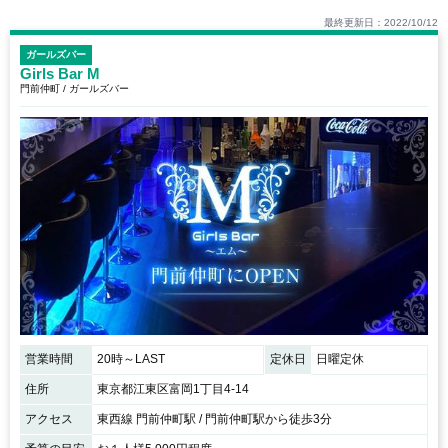
最終更新日：2022/10/12
ガールズバー
Girls Bar M
門前仲町 / ガールズバー
営業時間
20時～LAST
定休日
日曜定休
住所
東京都江東区富岡1丁目4-14
アクセス
東西線 門前仲町駅 / 門前仲町駅から徒歩3分