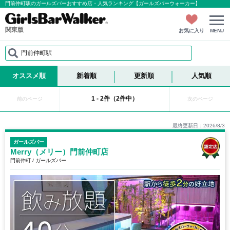
門前仲町駅のガールズバーおすすめ店・人気ランキング【ガールズバーウォーカー】
関東版
お気に入り
MENU
門前仲町駅
オススメ順
新着順
更新順
人気順
1 - 2件（2件中）
前のページ
次のページ
最終更新日：2026/8/3
ガールズバー
Merry（メリー）門前仲町店
門前仲町 / ガールズバー