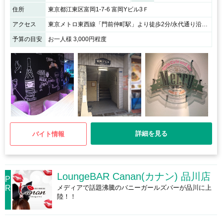
住所
東京都江東区富岡1-7-6 富岡Yビル3Ｆ
アクセス
東京メトロ東西線「門前仲町駅」より徒歩2分/永代通り沿い富岡Yビルの3階です
予算の目安
お一人様 3,000円程度
詳細を見る
バイト情報
LoungeBAR Canan(カナン) 品川店
P
R
メディアで話題沸騰のバニーガールズバーが品川に上
陸！！