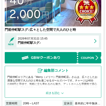
門前仲町駅スグ♪広々とした空間で大人のひと時
2026年07月31日 15:45
門前仲町駅スグ♪
NEW
編集部コメント
門前仲町エリアにある『Merry（メリー）門前仲町店』さんは、広々としたお
洒落な空間で大人のひと時を過ごせるガールズバーです。チャージは40分
2,000円と手頃で、気軽に立ち寄れるのも魅力。アットホームな雰囲気で居心
地も抜群。門前仲町駅から徒歩2分とアクセスも良好で、10周年を迎える信頼
ある人気店。落ち着いた時間を楽しみたい方におすすめです。
営業時間
20時～LAST
定休日
基本的に年中無休（年末年始等の休みは告知いたします）