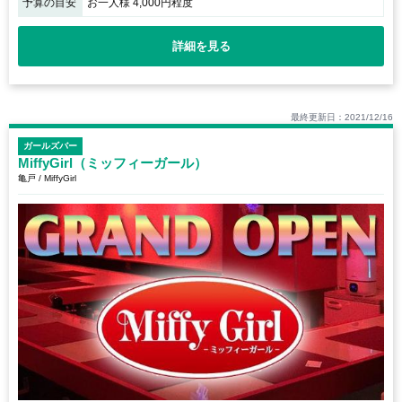
予算の目安
お一人様 4,000円程度
詳細を見る
最終更新日：2021/12/16
ガールズバー
MiffyGirl（ミッフィーガール）
亀戸 / MiffyGirl