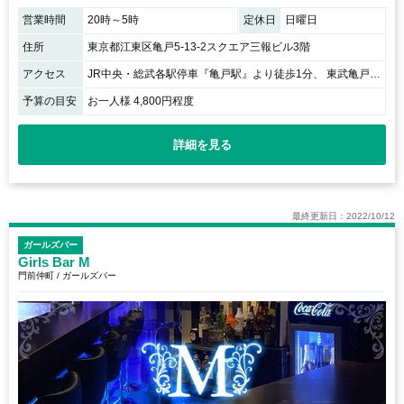
営業時間
20時～5時
定休日
日曜日
住所
東京都江東区亀戸5-13-2スクエア三報ビル3階
アクセス
JR中央・総武各駅停車『亀戸駅』より徒歩1分、 東武亀戸線『亀戸駅』より徒歩1分 / 各線『亀戸駅』北口の明治通りを50ｍ、「くいもの屋わん」と「日向丸」の間の横丁を曲がった突き当りのビルの3階
予算の目安
お一人様 4,800円程度
詳細を見る
最終更新日：2022/10/12
ガールズバー
Girls Bar M
門前仲町 / ガールズバー