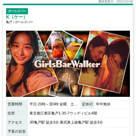
最終更新日：2021/12/16
ガールズバー
K（ケー）
亀戸 / ガールズバー
営業時間
平日 20時～翌4時 金曜、土曜 20時～翌5時
定休日
年中無休
住所
東京都江東区亀戸1-35-7ウッディビル4階
アクセス
JR亀戸駅 徒歩3分 東武東上線亀戸駅 徒歩3分
予算の目安