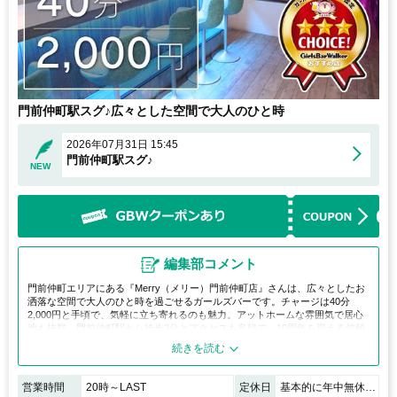
門前仲町駅スグ♪広々とした空間で大人のひと時
2026年07月31日 15:45
門前仲町駅スグ♪
NEW
編集部コメント
門前仲町エリアにある『Merry（メリー）門前仲町店』さんは、広々としたお
洒落な空間で大人のひと時を過ごせるガールズバーです。チャージは40分
2,000円と手頃で、気軽に立ち寄れるのも魅力。アットホームな雰囲気で居心
地も抜群。門前仲町駅から徒歩2分とアクセスも良好で、10周年を迎える信頼
ある人気店。落ち着いた時間を楽しみたい方におすすめです。
営業時間
20時～LAST
定休日
基本的に年中無休（年末年始等の休みは告知いたします）