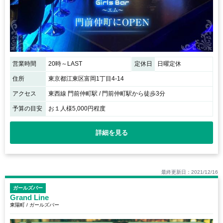
営業時間
20時～LAST
定休日
日曜定休
住所
東京都江東区富岡1丁目4-14
アクセス
東西線 門前仲町駅 / 門前仲町駅から徒歩3分
予算の目安
お１人様5,000円程度
詳細を見る
最終更新日：2021/12/16
ガールズバー
Grand Line
東陽町 / ガールズバー