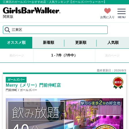
江東区のガールズバーおすすめ店・人気ランキング【ガールズバーウォーカー】
関東版
お気に入り
MENU
江東区
オススメ順
新着順
更新順
人気順
1 - 7件（7件中）
前のページ
次のページ
最終更新日：2026/8/3
ガールズバー
Merry（メリー）門前仲町店
門前仲町 / ガールズバー