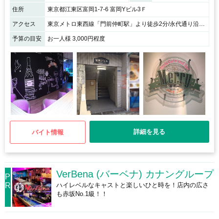
住所
東京都江東区富岡1-7-6 富岡Yビル3Ｆ
アクセス
東京メトロ東西線「門前仲町駅」より徒歩2分/永代通り沿い富岡Yビルの3階です
予算の目安
お一人様 3,000円程度
詳細を見る
バイト情報
VerBena (バーベナ) カナングループ
P
R
ハイレベルなキャストと楽しいひと時を！店内の広さ
も赤坂No.1級！！