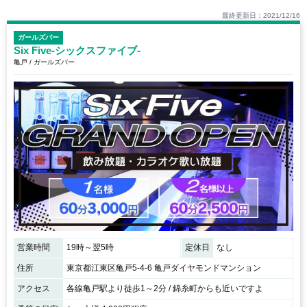
最終更新日：2021/12/16
ガールズバー
Six Five-シックスファイブ-
亀戸 / ガールズバー
営業時間
19時～翌5時
定休日
なし
住所
東京都江東区亀戸5-4-6 亀戸ダイヤモンドマンション
アクセス
各線亀戸駅より徒歩1～2分 / 錦糸町からも近いですよ