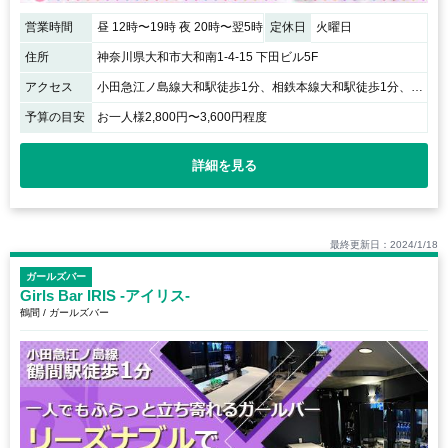
営業時間
昼 12時〜19時 夜 20時〜翌5時
定休日
火曜日
住所
神奈川県大和市大和南1-4-15 下田ビル5F
アクセス
小田急江ノ島線大和駅徒歩1分、相鉄本線大和駅徒歩1分、「大和駅」南口から徒歩1分
予算の目安
お一人様2,800円〜3,600円程度
詳細を見る
最終更新日：2024/1/18
ガールズバー
Girls Bar IRIS -アイリス-
鶴間 / ガールズバー