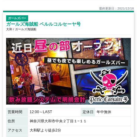
最終更新日：2021/12/16
ガールズバー
ガールズ海賊船 ペルルコルセーヤ号
大和 / ガールズ海賊船
営業時間
12:00～LAST
定休日
年中無休
住所
神奈川県大和市中央２丁目１−１１
アクセス
大和駅より徒歩2分