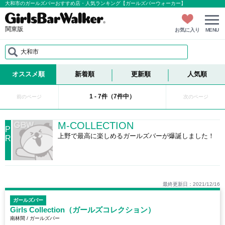
大和市のガールズバーおすすめ店・人気ランキング【ガールズバーウォーカー】
関東版
お気に入り
MENU
大和市
オススメ順
新着順
更新順
人気順
1 - 7件（7件中）
前のページ
次のページ
M-COLLECTION
P
上野で最高に楽しめるガールズバーが爆誕しました！
R
最終更新日：2021/12/16
ガールズバー
Girls Collection（ガールズコレクション）
南林間 / ガールズバー