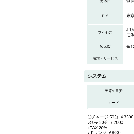
無
定休日
東京
住所
JR
アクセス
モ渋
全1
客席数
環境・サービス
システム
予算の目安
カード
〇チャージ 50分 ￥3500
○延長 30分 ￥2000
○TAX 20%
○ドリンク ￥800～