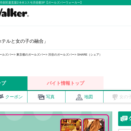
都渋谷区道玄坂2-8-8コスモ渋谷館3F【ガールズバーウォーカー】
ホテルと女の子の融合」
ールズバー
東京都のガールズバー
渋谷のガールズバー
SHARE（シェア）
）
ップ
バイト情報トップ
クーポン
写真
地図
女の