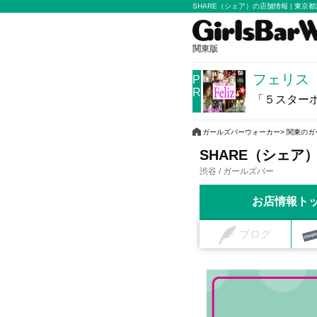
SHARE（シェア）の店舗情報 | 東京
関東版
フェリス
P
R
「５スター
ガールズバーウォーカー
関東のガ
SHARE（シェア
渋谷 / ガールズバー
お店情報ト
ブログ