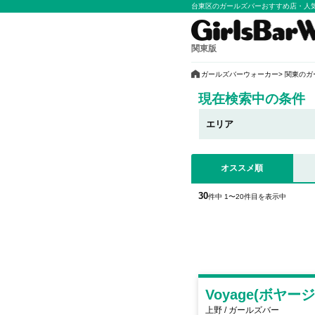
台東区のガールズバーおすすめ店・人
関東版
ガールズバーウォーカー
関東のガ
現在検索中の条件
エリア
オススメ順
30
件中 1〜20件目を表示中
Voyage(ボヤージ
上野 / ガールズバー