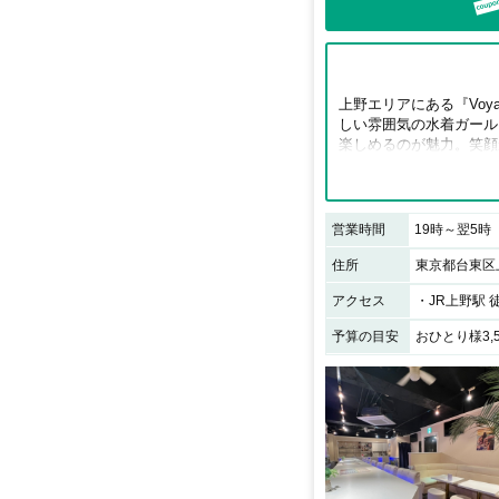
上野エリアにある『Vo
しい雰囲気の水着ガールズ
楽しめるのが魅力。笑顔
う。居心地抜群の店内で
営業時間
19時～翌5時
住所
東京都台東区上
アクセス
予算の目安
おひとり様3,