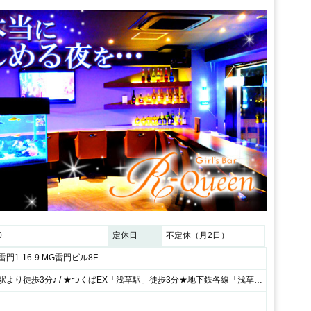
0
定休日
不定休（月2日）
門1-16-9 MG雷門ビル8F
各線【浅草】駅より徒歩3分♪ / ★つくばEX「浅草駅」徒歩3分★地下鉄各線「浅草駅」1・2番出口から徒歩6分♪