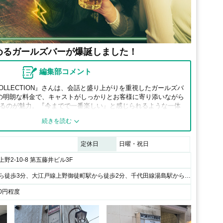
めるガールズバーが爆誕しました！
編集部コメント
OLLECTION』さんは、会話と盛り上がりを重視したガールズバ
円～の明朗な料金で、キャストがしっかりとお客様に寄り添いながら
るのが魅力。『今までで一番楽しい』と感じられるような一体
会話が弾み時間を忘れて楽しめます。上野で思い切り盛り上が
。
定休日
日曜・祝日
野2-10-8 第五藤井ビル3F
各線上野駅から徒歩3分、大江戸線上野御徒町駅から徒歩2分、千代田線湯島駅から徒歩2分 / ローソンを背にして右斜め前方のビル
00円程度