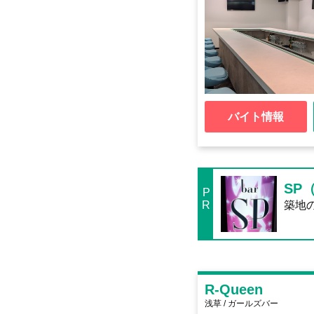
バイト情報
SP
P
R
築地
R-Queen
浅草 / ガールズバー