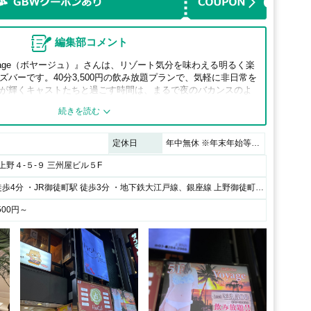
編集部コメント
yage（ボヤージュ）』さんは、リゾート気分を味わえる明るく楽
バーです。40分3,500円の飲み放題プランで、気軽に非日常を
が輝くキャストたちと過ごす時間は、まるで夜のバカンスのよ
、美味しいお酒を片手に心弾むひとときを過ごせます。
定休日
年中無休 ※年末年始等は告知を行います。
野４‐５‐９ 三州屋ビル５F
・JR上野駅 徒歩4分 ・JR御徒町駅 徒歩3分 ・地下鉄大江戸線、銀座線 上野御徒町駅 徒歩1分 ・地下鉄日比谷線 仲御徒町駅 徒歩3分
500円～