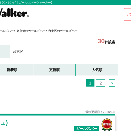
気ランキング【ガールズバーウォーカー】
バ
ールズバー
東京都のガールズバー
台東区のガールズバー
30
件該当
台東区
新着順
更新順
人気順
1
2
>
最終更新日：2026/8/8
ュ)
ガールズバー