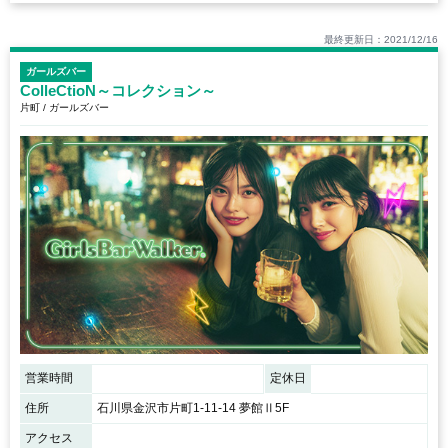
最終更新日：2021/12/16
ガールズバー
ColleCtioN～コレクション～
片町 / ガールズバー
営業時間
定休日
住所
石川県金沢市片町1-11-14 夢館Ⅱ5F
アクセス