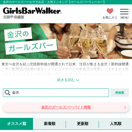
金沢のガールズバーおすすめ店・人気ランキング【ガールズバーウォーカー】
北陸甲信越版
お気に入り
MENU
東京〜金沢を結ぶ北陸新幹線が開通されて以来、注目が集まる金沢！新幹線開通
に伴い駅周辺の設備が進みショッピングモールや飲食店が充実し、ますます人気
になりました！そんな金沢の夜に楽しいスポットやガールズバーをさらに詳しく
ご紹介します！
■…金沢の繁華街は大きく分けて2つあり、ひとつは香林坊・片町・竪町エリア、
金沢
再検索
もう一つは武蔵ヶ辻・近江町市場エリアです。近年は金沢駅の周辺の開発が進
み、繁華街らしい雰囲気となっています。飲食店や居酒屋はどのエリアにもたく
さん存在していますが、主に片町周辺の裏路地には隠れ家的ないい雰囲気の居酒
金沢のガールズバーバイト情報
屋が多く、はしご酒を楽しむことができます。また、片町はキャバクラやガール
ズバーなどが多く、呑んだ後に訪れたいおすすめのエリアになります。金沢駅周
辺にビジネスホテルが多くありますが、夜の飲み歩きたい方は片町周辺のホテル
を取ることをおすすめします！
オススメ順
新着順
更新順
人気順