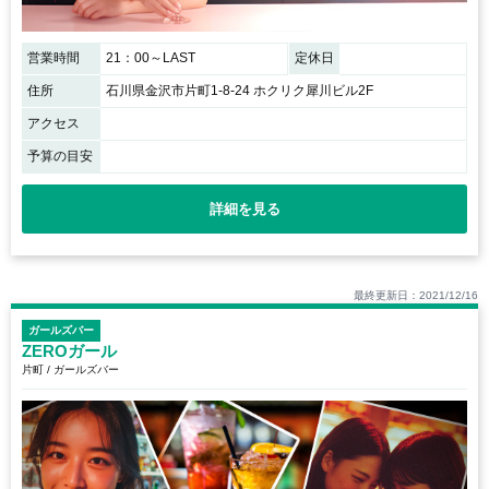
営業時間
21：00～LAST
定休日
住所
石川県金沢市片町1-8-24 ホクリク犀川ビル2F
アクセス
予算の目安
詳細を見る
最終更新日：2021/12/16
ガールズバー
ZEROガール
片町 / ガールズバー