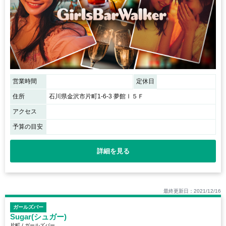
営業時間
定休日
住所
石川県金沢市片町1-6-3 夢館Ⅰ５Ｆ
アクセス
予算の目安
詳細を見る
最終更新日：2021/12/16
ガールズバー
Sugar(シュガー)
片町 / ガールズバー