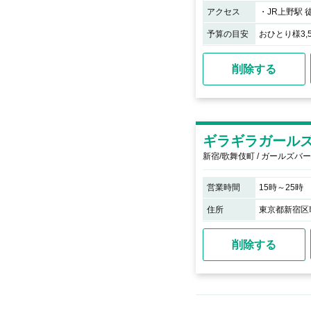
アクセス
予算の目安
おひとり様3,
削除する
ギラギラガールズ
新宿/歌舞伎町 / ガールズバー
営業時間
15時～25時
住所
東京都新宿区歌
削除する