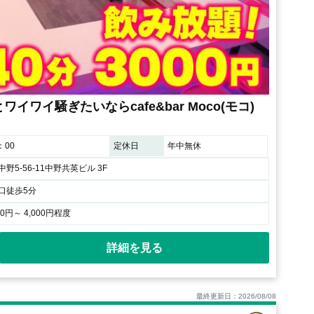
イワイ騒ぎたいならcafe&bar Moco(モコ)
：00
定休日
年中無休
野5-56-11中野共英ビル 3F
口徒歩5分
00円～ 4,000円程度
詳細を見る
最終更新日：2026/08/08