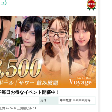
ュ)
♡毎日お得なイベント開催中！
定休日
年中無休 ※年末年始等は告知を行います。
野４‐５‐９ 三州屋ビル５F