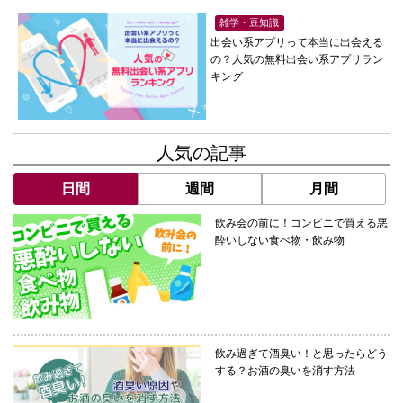
雑学・豆知識
出会い系アプリって本当に出会える
の？人気の無料出会い系アプリラン
キング
人気の記事
日間
週間
月間
飲み会の前に！コンビニで買える悪
酔いしない食べ物・飲み物
飲み過ぎて酒臭い！と思ったらどう
する？お酒の臭いを消す方法