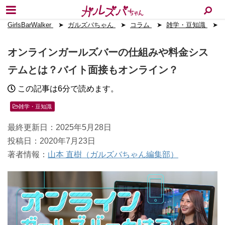
GirlsBarWalker
ガルズバちゃん
コラム
雑学・豆知識
オンラインガールズバーの仕組みや料金シス
テムとは？バイト面接もオンライン？
この記事は6分で読めます。
雑学・豆知識
最終更新日：2025年5月28日
投稿日：2020年7月23日
著者情報：
山本 直樹（ガルズバちゃん編集部）