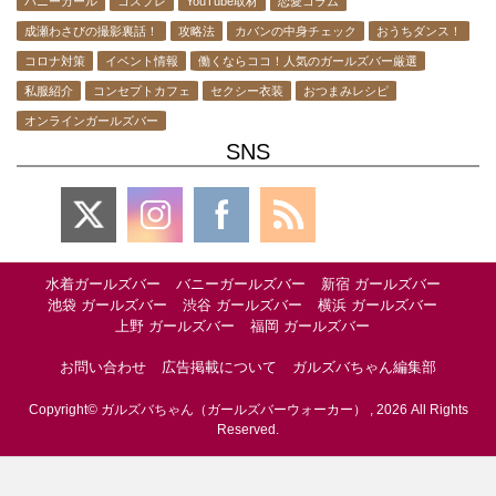
バニーガール
コスプレ
YouTube取材
恋愛コラム
成瀬わさびの撮影裏話！
攻略法
カバンの中身チェック
おうちダンス！
コロナ対策
イベント情報
働くならココ！人気のガールズバー厳選
私服紹介
コンセプトカフェ
セクシー衣装
おつまみレシピ
オンラインガールズバー
SNS
水着ガールズバー
バニーガールズバー
新宿 ガールズバー
池袋 ガールズバー
渋谷 ガールズバー
横浜 ガールズバー
上野 ガールズバー
福岡 ガールズバー
お問い合わせ
広告掲載について
ガルズバちゃん編集部
Copyright© ガルズバちゃん（ガールズバーウォーカー） , 2026 All Rights
Reserved.