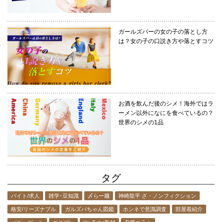
ガールズバーの女の子の落とし方
は？女の子の口説き方や落とすコツ
お酒を飲んだ後のシメ！海外ではラ
ーメン以外になにを食べているの？
世界のシメの1品
タグ
バイト/求人
雑学･豆知識
〆らー麺
神崎龍平 ざ・ノンフィクション
格安/リーズナブル
ガルズバちゃん図鑑
ホンネで意識調査
部屋着紹介