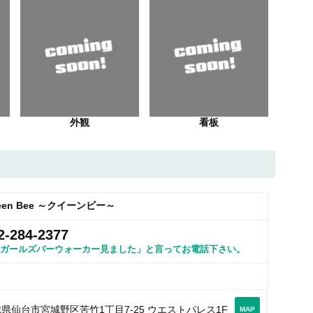
外観
看板
een Bee ～クイーンビー～
2-284-2377
ガールズバーウォーカー見ました」と言ってお電話下さい。
県仙台市宮城野区苦竹1丁目7-25 ウエストパレス1F
MAP