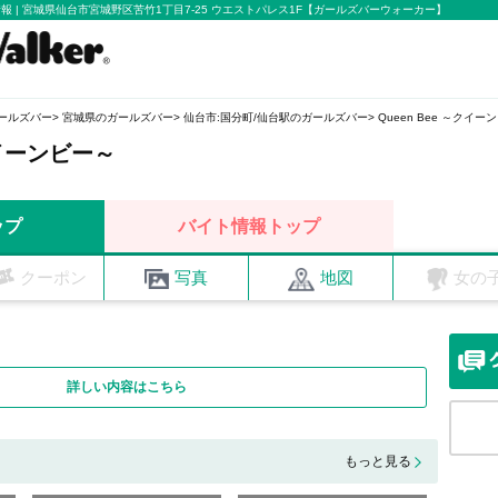
舗情報 | 宮城県仙台市宮城野区苦竹1丁目7-25 ウエストパレス1F【ガールズバーウォーカー】
ールズバー
宮城県のガールズバー
仙台市:国分町/仙台駅のガールズバー
Queen Bee ～クイー
クイーンビー～
ップ
バイト情報トップ
クーポン
写真
地図
女の
詳しい内容はこちら
もっと見る