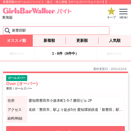
新豊田駅のガールズバーバイト・体入・求人情報【ガールズバーウォーカー】】
東海版
キープ
MENU
新豊田駅
オススメ順
新着順
更新順
人気順
1 - 8件（8件中）
前のページ
次のページ
最終更新日：2021/12/16
ガールズバー
Over (オーバー)
豊田 / ガールズバー
住所
愛知県豊田市小坂本町1-5-7 勝田ビル 2F
アクセス
名鉄「豊田市」駅より徒歩5分 愛知環状鉄道「新豊田」駅より徒歩2分 / 名鉄「豊田市」駅より徒歩5分 愛知環状鉄道「新豊田」駅より徒歩2分
給料/時給