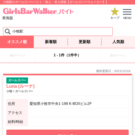
小牧駅のガールズバーバイト・体入・求人情報【ガールズバーウォーカー】】
東海版
キープ
MENU
小牧駅
オススメ順
新着順
更新順
人気順
1 - 1件（1件中）
前のページ
次のページ
最終更新日：2021/12/16
ガールズバー
Luna (ルーナ)
小牧 / ガールズバー
住所
愛知県小牧市中央1-198 K-BOXビル2F
アクセス
給料/時給