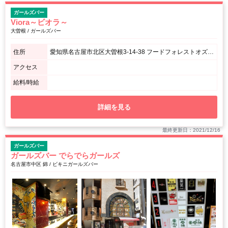
ガールズバー
Viora～ビオラ～
大曽根 / ガールズバー
住所
愛知県名古屋市北区大曽根3-14-38 フードフォレストオズワン4F
アクセス
給料/時給
詳細を見る
最終更新日：2021/12/16
ガールズバー
ガールズバー でらでらガールズ
名古屋市中区 錦 / ビキニガールズバー