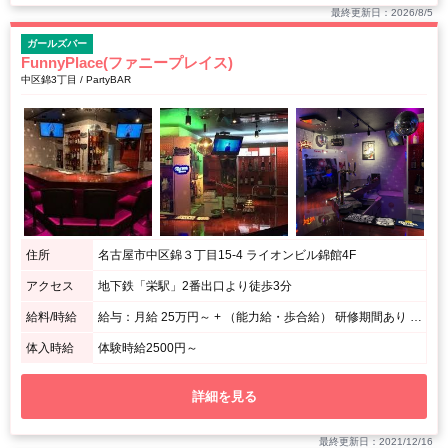
最終更新日：2026/8/5
ガールズバー
FunnyPlace(ファニープレイス)
中区錦3丁目 / PartyBAR
住所
名古屋市中区錦３丁目15-4 ライオンビル錦館4F
アクセス
地下鉄「栄駅」2番出口より徒歩3分
給料/時給
給与：月給 25万円～ + （能力給・歩合給） 研修期間あり アルバイト時給：1,２00円～
体入時給
体験時給2500円～
詳細を見る
最終更新日：2021/12/16