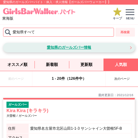
愛知県のガールズバーバイト・体入・求人情報【ガールズバーウォーカー】】
東海版
キープ
MENU
愛知県すべて
再検索
愛知県のガールズバー情報
オススメ順
新着順
更新順
人気順
1 - 20件（126件中）
前のページ
次のページ
最終更新日：2021/12/16
ガールズバー
Kira Kira (キラキラ)
大曽根 / ガールズバー
住所
愛知県名古屋市北区山田1-1-3 サンシャイン大曽根5F-B
アクセス