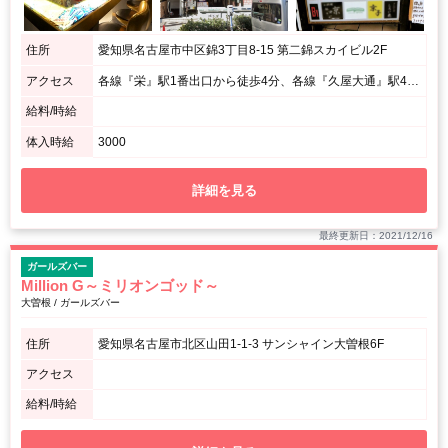
住所
愛知県名古屋市中区錦3丁目8-15 第二錦スカイビル2F
アクセス
各線『栄』駅1番出口から徒歩4分、各線『久屋大通』駅4番出口から徒歩2分 / 第二錦スカイビル2F(階段上がって奥となります)
給料/時給
体入時給
3000
詳細を見る
最終更新日：2021/12/16
ガールズバー
Million G～ミリオンゴッド～
大曽根 / ガールズバー
住所
愛知県名古屋市北区山田1-1-3 サンシャイン大曽根6F
アクセス
給料/時給