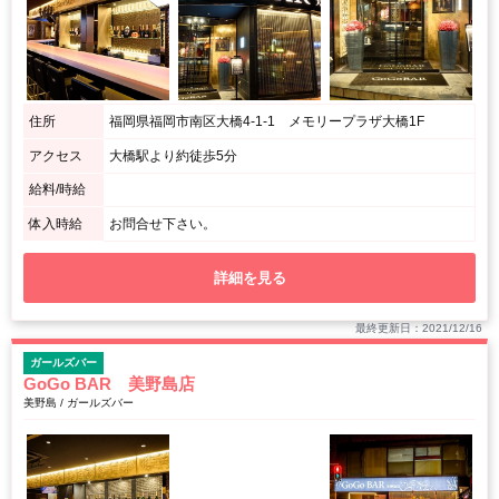
住所
福岡県福岡市南区大橋4-1-1 メモリープラザ大橋1F
アクセス
大橋駅より約徒歩5分
給料/時給
体入時給
お問合せ下さい。
詳細を見る
最終更新日：2021/12/16
ガールズバー
GoGo BAR 美野島店
美野島 / ガールズバー