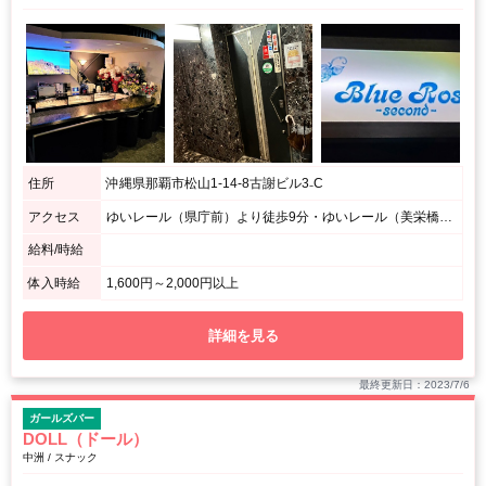
住所
沖縄県那覇市松山1-14-8古謝ビル3₋C
アクセス
ゆいレール（県庁前）より徒歩9分・ゆいレール（美栄橋）より徒歩８分 / ローソン那覇松山店（県道222号）を背中にして一つ奥を左の左隣りの3F
給料/時給
体入時給
1,600円～2,000円以上
詳細を見る
最終更新日：2023/7/6
ガールズバー
DOLL（ドール）
中洲 / スナック