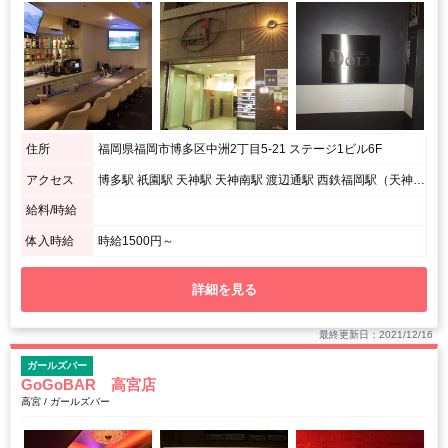
住所
福岡県福岡市博多区中洲2丁目5-21 ステージ1ビル6F
アクセス
博多駅 祇園駅 天神駅 天神南駅 渡辺通駅 西鉄福岡駅（天神） 薬院駅 呉服町駅 千代県庁口駅 中洲川端駅
給料/時給
体入時給
時給1500円～
詳細を見る
最終更新日：2021/12/16
ガールズバー
GoGoBAR 高宮店
高宮 / ガールズバー