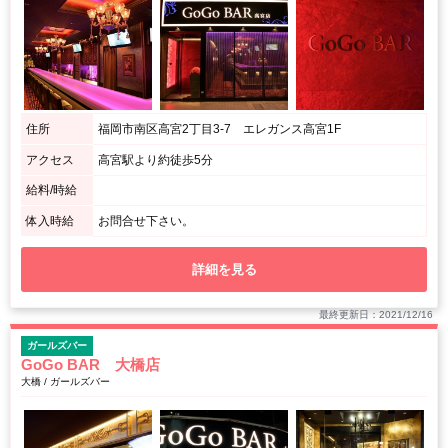
住所
福岡市南区高宮2丁目3-7 エレガンス高宮1F
アクセス
高宮駅より約徒歩5分
給料/時給
体入時給
お問合せ下さい。
詳細を見る
最終更新日：2021/12/16
ガールズバー
GoGo BAR 大橋店
大橋 / ガールズバー