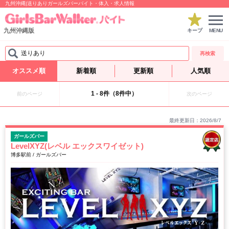
九州沖縄|送りありガールズバーバイト・体入・求人情報
九州沖縄版
キープ
MENU
送りあり
再検索
オススメ順
新着順
更新順
人気順
1 - 8件（8件中）
前のページ
次のページ
最終更新日：2026/8/7
ガールズバー
LevelXYZ(レベル エックスワイゼット)
博多駅前 / ガールズバー