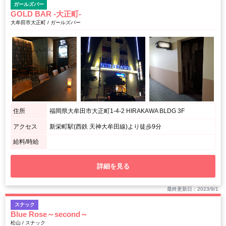
ガールズバー
GOLD BAR -大正町-
大牟田市大正町 / ガールズバー
住所
福岡県大牟田市大正町1-4-2 HIRAKAWA BLDG 3F
アクセス
新栄町駅(西鉄 天神大牟田線)より徒歩9分
給料/時給
詳細を見る
最終更新日：2023/9/1
スナック
Blue Rose～second～
松山 / スナック