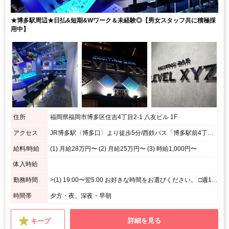
★博多駅周辺★日払&短期&Wワーク＆未経験◎【男女スタッフ共に積極採
用中】
住所
福岡県福岡市博多区住吉4丁目2-1 八友ビル 1F
アクセス
JR博多駅〈博多口〉より徒歩5分/西鉄バス「博多駅前4丁目」より徒歩1分
給料/時給
(1) 月給28万円〜 (2) 月給25万円〜 (3) 時給1,000円〜
体入時給
勤務時間
>(1) 19:00〜翌5:00 お好きな時間をお選びください。 □週1日、1日4時間～勤務可能 □平日のみ、週末のみ、短時間勤務OK □好きな時、空いてる時間に勤務OK (2) 19:00〜0:00(シフト制)
時間帯
夕方・夜、深夜・早朝
詳細を見る
キープ