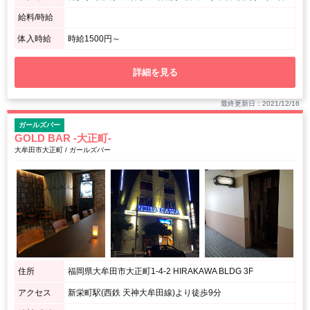
給料/時給
体入時給
時給1500円～
詳細を見る
最終更新日：2021/12/16
ガールズバー
GOLD BAR -大正町-
大牟田市大正町 / ガールズバー
住所
福岡県大牟田市大正町1-4-2 HIRAKAWA BLDG 3F
アクセス
新栄町駅(西鉄 天神大牟田線)より徒歩9分