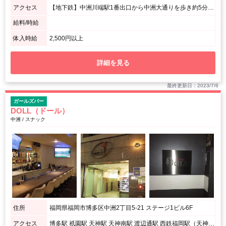
アクセス
【地下鉄】中洲川端駅1番出口から中洲大通りを歩き約5分 中洲交番の交差点を右に入り、突き当りのファミリーマートが入っているビルの３F。 【博多駅から西鉄バスで】 博多バスターミナルの ・国体道路経由もしくはキャナルシティ方面行きに乗り南新地バス停下車→徒歩4分 ・2番乗り場から明治通り経由に乗り東中洲バス停下車→中洲大通りを歩き約5分
給料/時給
体入時給
2,500円以上
詳細を見る
最終更新日：2023/7/6
ガールズバー
DOLL（ドール）
中洲 / スナック
住所
福岡県福岡市博多区中洲2丁目5-21 ステージ1ビル6F
アクセス
博多駅 祇園駅 天神駅 天神南駅 渡辺通駅 西鉄福岡駅（天神） 薬院駅 呉服町駅 千代県庁口駅 中洲川端駅