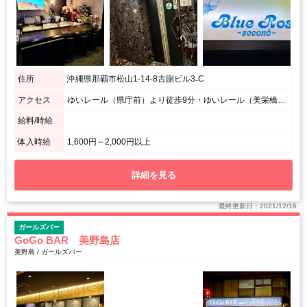
住所
沖縄県那覇市松山1-14-8古謝ビル3₋C
アクセス
ゆいレール（県庁前）より徒歩9分・ゆいレール（美栄橋）より徒歩８分 / ローソン那覇松山店（県道222号）を背中にして一つ奥を左の左隣りの3F
給料/時給
体入時給
1,600円～2,000円以上
詳細を見る
最終更新日：2021/12/16
ガールズバー
GoGo BAR 美野島店
美野島 / ガールズバー