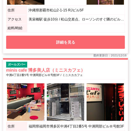
住所
沖縄県那覇市松山2-1-15 RJビル5F
アクセス
美栄橋駅 徒歩10分 / 松山交差点、ローソンのすぐ隣のビルの5階
給料/時給
詳細を見る
最終更新日：2021/12/16
ガールズバー
minis cafe 博多美人店（ミニスカフェ）
中洲4丁目2番5号 中洲岡部ビルⅢ号館3F / ミニスカカフェ
住所
福岡県福岡市博多区中洲4丁目2番5号 中洲岡部ビルⅢ号館3F