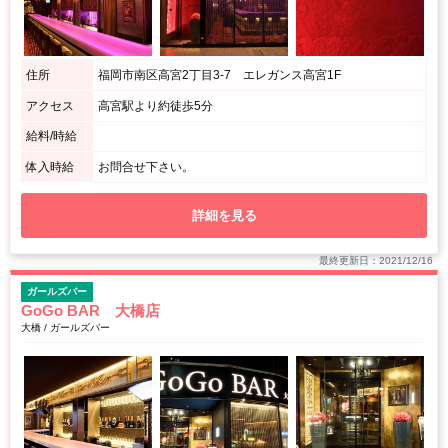
住所
福岡市南区高宮2丁目3-7 エレガンス高宮1F
アクセス
高宮駅より約徒歩5分
給料/時給
体入時給
お問合せ下さい。
詳細を見る
最終更新日：2021/12/16
ガールズバー
GoGo BAR 大橋店
大橋 / ガールズバー