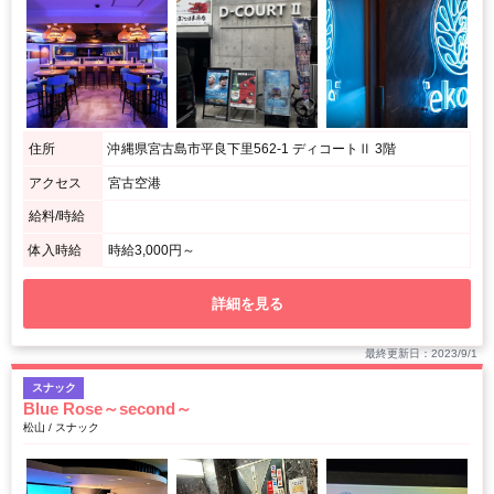
住所
沖縄県宮古島市平良下里562-1 ディコートⅡ 3階
アクセス
宮古空港
給料/時給
体入時給
時給3,000円～
詳細を見る
最終更新日：2023/9/1
スナック
Blue Rose～second～
松山 / スナック