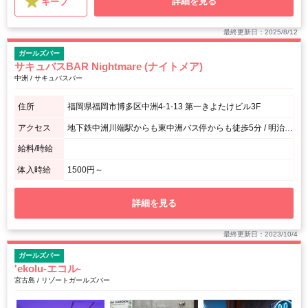
詳細を見る
キープ
最終更新日：2025/8/12
ガールズバー
サキュバスBAR Nightmare (ナイトメア)
中洲 / サキュバスバー
住所
福岡県福岡市博多区中洲4-1-13 第一きよたけビル3F
アクセス
地下鉄中洲川端駅からも東中洲バス停からも徒歩5分 / 明治通りの橋手前から川沿いに歩くと解り易いです！
給料/時給
体入時給
1500円～
詳細を見る
最終更新日：2023/10/4
ガールズバー
'ekolu-エコル-
宮古島 / リゾートガールズバー