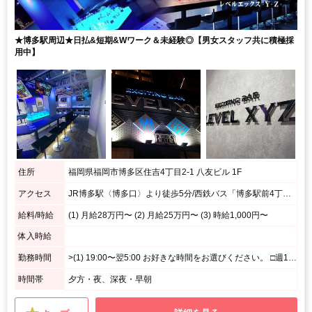
★博多駅周辺★日払&短期&Wワーク＆未経験◎【男女スタッフ共に積極採
用中】
住所
福岡県福岡市博多区住吉4丁目2-1 八友ビル 1F
アクセス
JR博多駅〈博多口〉より徒歩5分/西鉄バス「博多駅前4丁目」より徒歩1分
給料/時給
(1) 月給28万円〜 (2) 月給25万円〜 (3) 時給1,000円〜
体入時給
勤務時間
>(1) 19:00〜翌5:00 お好きな時間をお選びください。 □週1日、1日4時間～勤務可能 □平日のみ、週末のみ、短時間勤務OK □好きな時、空いてる時間に勤務OK (2) 19:00〜0:00(シフト制)
時間帯
夕方・夜、深夜・早朝