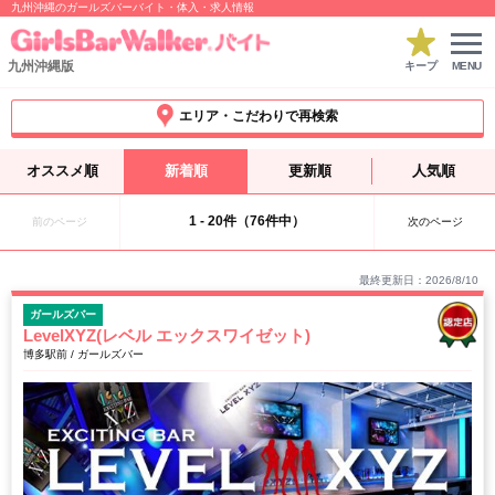
九州沖縄のガールズバーバイト・体入・求人情報
九州沖縄版
キープ
MENU
エリア・こだわりで再検索
オススメ順
新着順
更新順
人気順
1 - 20件（76件中）
前のページ
次のページ
最終更新日：2026/8/10
ガールズバー
LevelXYZ(レベル エックスワイゼット)
博多駅前 / ガールズバー