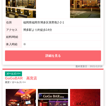
住所
福岡県福岡市博多区美野島2-2-1
アクセス
博多駅より約徒歩14分
給料/時給
体入時給
※
詳細を見る
最終更新日：2021/12/16
ガールズバー
GoGoBAR 高宮店
高宮 / ガールズバー