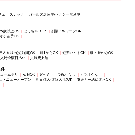
フェ
スナック
ガールズ居酒屋/セクシー居酒屋
25歳以上OK
ぽっちゃりOK
副業・WワークOK
オケ苦手OK
日３ｈ以内(短時間)OK
週1からOK
短期バイトOK
朝・昼のみOK
体入時全額日払い
交通費支給
条件
ュームあり
私服OK
客引き・ビラ配りなし
カラオケなし
店・ニューオープン
即日体入(体験入店)OK
友達と一緒に体入OK
店