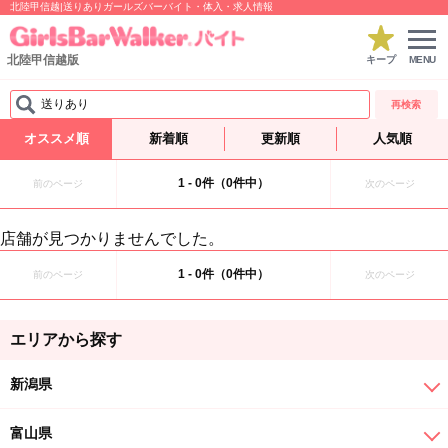
北陸甲信越|送りありガールズバーバイト・体入・求人情報
北陸甲信越版
キープ
MENU
送りあり
再検索
オススメ順
新着順
更新順
人気順
1 - 0件（0件中）
前のページ
次のページ
店舗が見つかりませんでした。
1 - 0件（0件中）
前のページ
次のページ
エリアから探す
新潟県
富山県