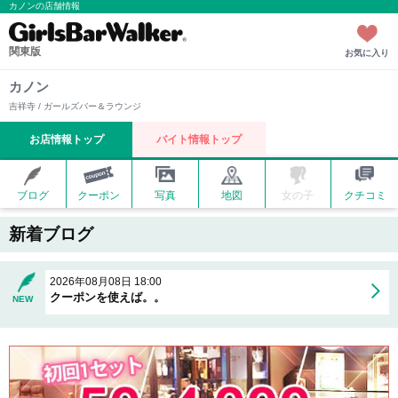
カノンの店舗情報
関東版
お気に入り
カノン
吉祥寺 / ガールズバー＆ラウンジ
お店情報トップ
バイト情報トップ
ブログ
クーポン
写真
地図
女の子
クチコミ
新着ブログ
2026年08月08日 18:00
クーポンを使えば。。
NEW