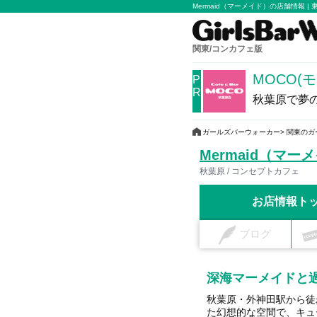
Mermaid（マーメイド）の店舗情報 
関東/コンカフェ版
MOCO(
P
R
秋葉原で夢
ガールズバーウォーカー
関東のガ
Mermaid（マー
秋葉原 / コンセプトカフェ
お店情報ト
ブログ
深海マーメイドと
秋葉原・外神田駅から徒歩
た幻想的な空間で、キュ