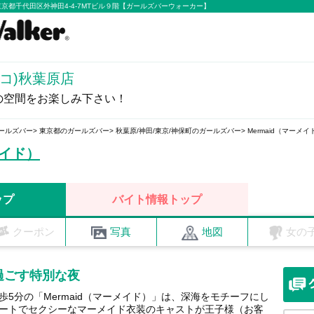
| 東京都千代田区外神田4-4-7MTビル９階【ガールズバーウォーカー】
モコ)秋葉原店
の空間をお楽しみ下さい！
ールズバー
東京都のガールズバー
秋葉原/神田/東京/神保町のガールズバー
Mermaid（マーメイ
メイド）
ップ
バイト情報トップ
クーポン
写真
地図
女の
過ごす特別な夜
5分の「Mermaid（マーメイド）」は、深海をモチーフにし
ートでセクシーなマーメイド衣装のキャストが王子様（お客