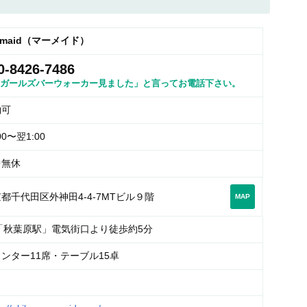
rmaid（マーメイド）
0-8426-7486
ガールズバーウォーカー見ました」と言ってお電話下さい。
約可
00〜翌1:00
中無休
都千代田区外神田4-4-7MTビル９階
MAP
R「秋葉原駅」電気街口より徒歩約5分
ンター11席・テーブル15卓