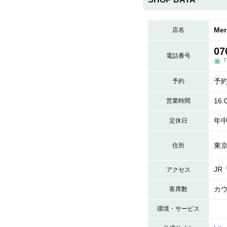
Me
店名
07
電話番号
※「
予
予約
16:
営業時間
年
定休日
東京
住所
J
アクセス
カウ
客席数
環境・サービス