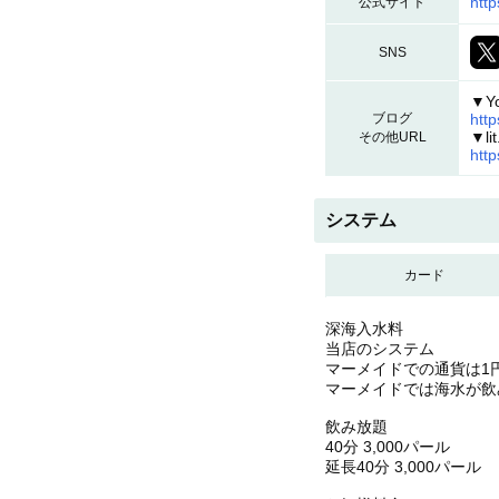
htt
公式サイト
SNS
▼Y
ブログ
htt
▼lit
その他URL
http
システム
カード
深海入水料
当店のシステム
マーメイドでの通貨は1
マーメイドでは海水が飲
飲み放題
40分 3,000パール
延長40分 3,000パール