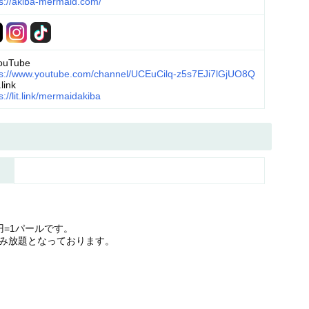
ps://akiba-mermaid.com/
ouTube
ps://www.youtube.com/channel/UCEuCilq-z5s7EJi7lGjUO8Q
.link
s://lit.link/mermaidakiba
円=1パールです。
み放題となっております。