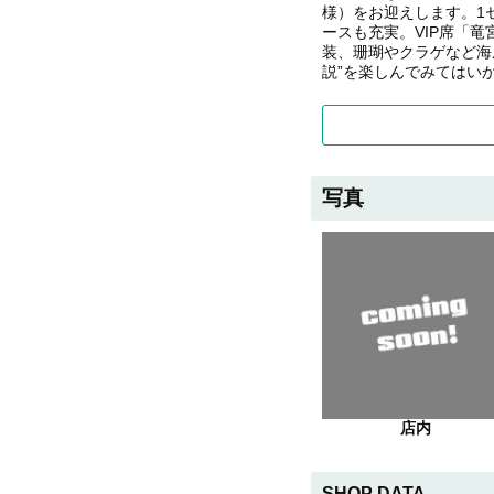
様）をお迎えします。1セ
ースも充実。VIP席「
装、珊瑚やクラゲなど海
説”を楽しんでみてはい
写真
店内
SHOP DATA