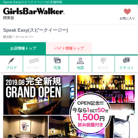
Speak Easy(スピークイージー)の店舗情報
関東版
お気に入り
Speak Easy(スピークイージー)
横浜駅 / ガールズバー
お店情報トップ
バイト情報トップ
ブログ
クーポン
写真
地図
女の子
クチコミ