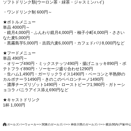
ソフトドリンク類(ウーロン茶・緑茶・ジャスミンハイ)
・ワンドリンク制 600円～
★ボトルメニュー
単品 4000円～
・鏡月4,000円・ふんわり鏡月4,000円・柚子小町4,000円・ささい
なた麦5,000円
・黒霧島芋5,000円・吉四六麦6,000円・カフェドパリ8,000円など
★フードメニュー
単品 490円～
・オリーブ490円・ミックスナッツ490円・揚げニョッキ890円・ポ
テトフライ890円・ソーセージ盛り合わせ1290円
・生ハム1,490円・ガーリックライス1490円・ベーコンと半熟卵の
カルボナーラ1490円・きのこのペペロンチーノ1490円
・濃厚チーズリゾット1490円・ローストビーフ1,980円・ガトーシ
ョコラ バニラアイス添え690円など
★キャストドリンク
1杯 1,000円
ガールズバーウォーカー
関東のガールズバー
神奈川県のガールズバー
横浜/関内/戸塚/