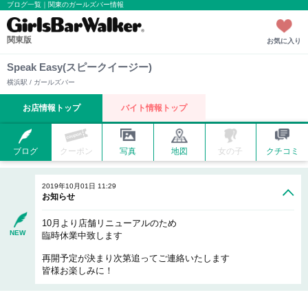
ブログ一覧｜関東のガールズバー情報
関東版
お気に入り
Speak Easy(スピークイージー)
横浜駅 / ガールズバー
お店情報トップ
バイト情報トップ
ブログ
クーポン
写真
地図
女の子
クチコミ
2019年10月01日 11:29
お知らせ
10月より店舗リニューアルのため
NEW
臨時休業中致します
再開予定が決まり次第追ってご連絡いたします
皆様お楽しみに！