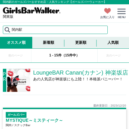
関内駅のガールズバーおすすめ店・人気ランキング【ガールズバーウォーカー】
関東版
お気に入り
MENU
関内駅
オススメ順
新着順
更新順
人気順
1 - 15件（15件中）
前のページ
次のページ
LoungeBAR Canan(カナン) 神楽坂店
P
R
あの人気店が神楽坂にも上陸！！本格派バニーバー！
最終更新日：2023/12/20
ガールズバー
MYSTIQUE～ミスティーク～
関内 / スナックBar