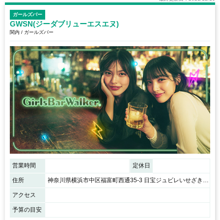
ガールズバー
GWSN(ジーダブリューエスエヌ)
関内 / ガールズバー
営業時間
定休日
住所
神奈川県横浜市中区福富町西通35-3 日宝ジュビレいせざき 701
アクセス
予算の目安