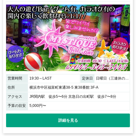
営業時間
19:30～LAST
定休日
日曜日（三連休の場合、営業することもあります☆）
住所
横浜市中区福富町東通38-5 東38番館 3F-A
アクセス
JR関内駅 徒歩5〜6分 京急日の出町駅 徒歩7〜8分
予算の目安
5,000円〜
詳細を見る