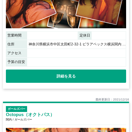
営業時間
定休日
住所
神奈川県横浜市中区太田町2-32-1 ビラアペックス横浜関内 6F
アクセス
予算の目安
詳細を見る
最終更新日：2021/12/16
ガールズバー
Octopus（オクトパス）
関内 / ガールズバー