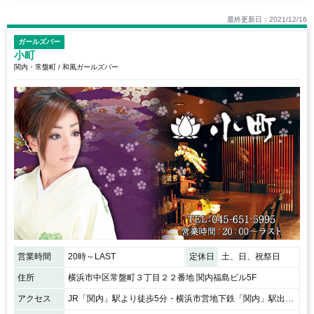
最終更新日：2021/12/16
ガールズバー
小町
関内・常盤町 / 和風ガールズバー
営業時間
20時～LAST
定休日
土、日、祝祭日
住所
横浜市中区常盤町３丁目２２番地 関内福島ビル5F
アクセス
JR「関内」駅より徒歩5分・横浜市営地下鉄「関内」駅出より徒歩2分