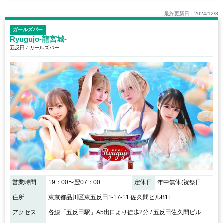
最終更新日：2024/12/8
ガールズバー
Ryugujo-龍宮城-
五反田 / ガールズバー
営業時間
19：00〜翌07：00
定休日
年中無休(祝祭日は要確認)
住所
東京都品川区東五反田1-17-11 佐久間ビルB1F
アクセス
各線「五反田駅」A5出口より徒歩2分 / 五反田佐久間ビル地下1階になります