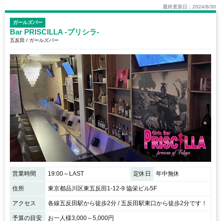
最終更新日：2024/8/30
ガールズバー
Bar PRISCILLA -プリシラ-
五反田 / ガールズバー
営業時間
19:00～LAST
定休日
年中無休
住所
東京都品川区東五反田1-12-9 協栄ビル5F
アクセス
各線五反田駅から徒歩2分 / 五反田駅東口から徒歩2分です！
予算の目安
お一人様3,000～5,000円