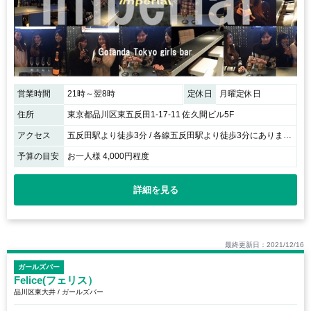
営業時間
21時～翌8時
定休日
月曜定休日
住所
東京都品川区東五反田1-17-11 佐久間ビル5F
アクセス
五反田駅より徒歩3分 / 各線五反田駅より徒歩3分にあります 佐久間ビルの5階になります
予算の目安
お一人様 4,000円程度
詳細を見る
最終更新日：2021/12/16
ガールズバー
Felice(フェリス）
品川区東大井 / ガールズバー