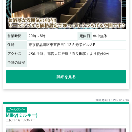
営業時間
20時～6時
定休日
年中無休
住所
東京都品川区東五反田1-12-5 秀栄ビル３F
アクセス
JR山手線、都営大江戸線「五反田駅」より徒歩5分
予算の目安
詳細を見る
最終更新日：2021/12/16
ガールズバー
Milky(ミルキー)
五反田 / ガールズバー