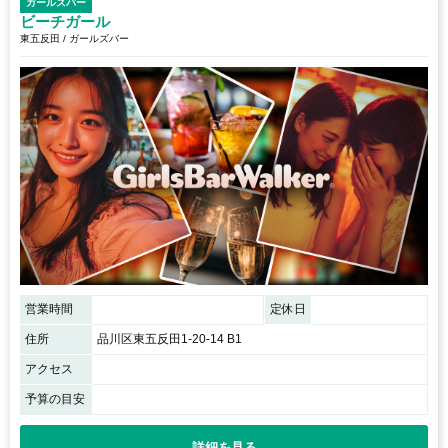
ガールズバー
ビーチガール
東五反田 / ガールズバー
営業時間
定休日
住所
品川区東五反田1-20-14 B1
アクセス
予算の目安
詳細を見る