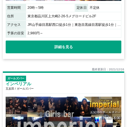
営業時間
20時～5時
定休日
不定休
住所
東京都品川区上大崎2-26-5メグロードビル2F
アクセス
JR山手線目黒駅西口徒歩1分｜東急目黒線目黒駅徒歩1分｜東京メトロ南北線目黒駅徒歩1分｜都営地下鉄三田線目黒駅徒歩1分 / 入り口は2つあります。1つ目、メグロードビル（ホテルアベスト目黒）天下一品ラーメンの入っているビルの2階です。2つ目、吉野家の右隣のビル、サンフェリスタの階段を上り自動販売機をさらに越えた先にあります。
予算の目安
2,980円～
詳細を見る
最終更新日：2021/12/16
ガールズバー
インペリアル
五反田 / ガールズバー