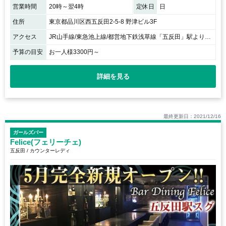
営業時間
20時～翌4時
定休日
日
住所
東京都品川区西五反田2-5-8 野津ビル3F
アクセス
JR山手線/東急池上線/都営地下鉄浅草線「五反田」駅より徒歩1分♪ / 原価バーさんのあるビルの3Fです♪
予算の目安
お一人様3300円～
詳細を見る
最終更新日：2021/12/16
ガールズバー
Felice(フェリーチェ)
五反田 / カウンターレディ