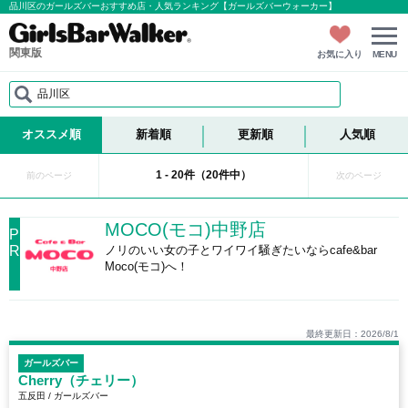
品川区のガールズバーおすすめ店・人気ランキング【ガールズバーウォーカー】
関東版
お気に入り
MENU
品川区
オススメ順
新着順
更新順
人気順
1 - 20件（20件中）
前のページ
次のページ
MOCO(モコ)中野店
P
R
ノリのいい女の子とワイワイ騒ぎたいならcafe&bar
Moco(モコ)へ！
最終更新日：2026/8/1
ガールズバー
Cherry（チェリー）
五反田 / ガールズバー