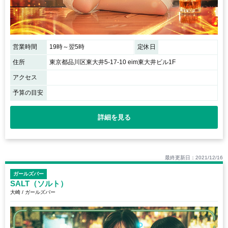
営業時間
19時～翌5時
定休日
住所
東京都品川区東大井5-17-10 eim東大井ビル1F
アクセス
予算の目安
詳細を見る
最終更新日：2021/12/16
ガールズバー
SALT（ソルト）
大崎 / ガールズバー