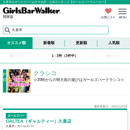
久喜市のガールズバーおすすめ店・人気ランキング【ガールズバーウォーカー】
関東版
お気に入り
MENU
久喜市
オススメ順
新着順
更新順
人気順
1 - 3件（3件中）
前のページ
次のページ
クラシコ
P
R
☆20時からの明大前の遊びはガールズバークラシコ☆
最終更新日：2021/12/16
ガールズバー
GALTEA（ギャルティー）久喜店
久喜市 / ガールズバー