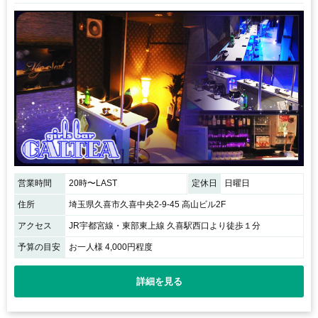
営業時間
20時〜LAST
定休日
日曜日
住所
埼玉県久喜市久喜中央2-9-45 高山ビル2F
アクセス
JR宇都宮線・東部東上線 久喜駅西口より徒歩１分
予算の目安
お一人様 4,000円程度
詳細を見る