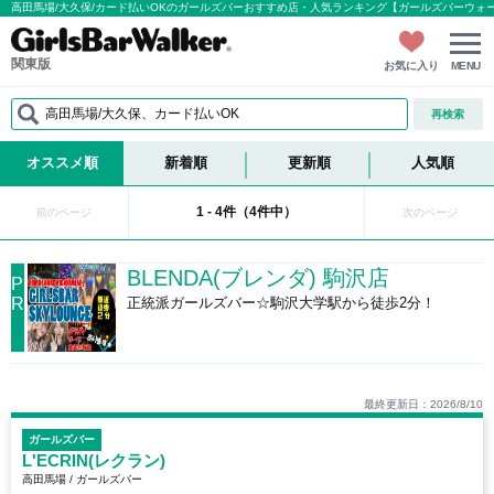
高田馬場/大久保/カード払いOKのガールズバーおすすめ店・人気ランキング【ガールズバーウォ
関東版
お気に入り
MENU
高田馬場/大久保、カード払いOK
再検索
オススメ順
新着順
更新順
人気順
1 - 4件（4件中）
前のページ
次のページ
BLENDA(ブレンダ) 駒沢店
P
R
正統派ガールズバー☆駒沢大学駅から徒歩2分！
最終更新日：2026/8/10
ガールズバー
L'ECRIN(レクラン)
高田馬場 / ガールズバー