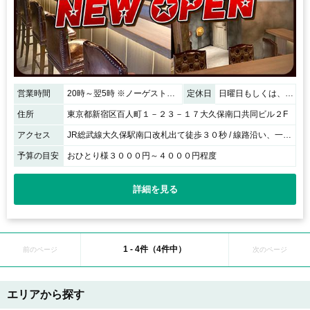
営業時間
20時～翌5時 ※ノーゲスト時：翌3時迄
定休日
日曜日もしくは、連休最終日
住所
東京都新宿区百人町１－２３－１７大久保南口共同ビル２F
アクセス
JR総武線大久保駅南口改札出て徒歩３０秒 / 線路沿い、一階が油そば屋さん
予算の目安
おひとり様３０００円～４０００円程度
詳細を見る
1 - 4件（4件中）
前のページ
次のページ
エリアから探す