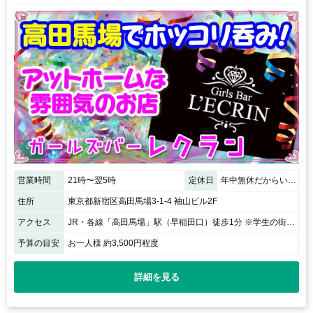
営業時間
21時〜翌5時
定休日
年中無休だからいつでも遊びにいらしてください♪
住所
東京都新宿区高田馬場3-1-4 袖山ビル2F
アクセス
JR・各線「高田馬場」駅（早稲田口）徒歩1分 ※学生の街「高田馬場」駅すぐ！早稲田のメイン通り「栄通り」を入って、すぐ右手にあります。 ※駅から近いからとても便利です。
予算の目安
お一人様 約3,500円程度
詳細を見る