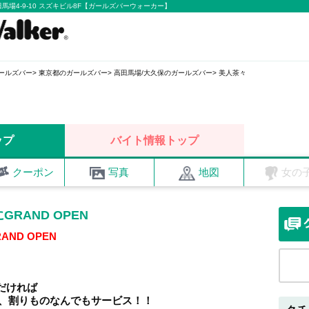
馬場4-9-10 スズキビル8F【ガールズバーウォーカー】
ールズバー
東京都のガールズバー
高田馬場/大久保のガールズバー
美人茶々
ップ
バイト情報トップ
クーポン
写真
地図
女の
RAND OPEN
AND OPEN
だければ
0円、割りものなんでもサービス！！