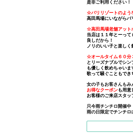
是非ご利用ください！
☆バリリゾートのよう
高田馬場にいながらバ
☆高田馬場老舗アット
当店は１１年とーって
良しだから！
ノリのいい子と楽しく
☆オールタイム６０分
とリーズナブルでシン
も優しく飲めちゃいま
歌って騒ぐこともでき
女の子もお客さんもみ
お得なクーポン
も用意
お客様のご来店スタッ
只今雨チンチロ開催中
雨の日限定でチンチロに