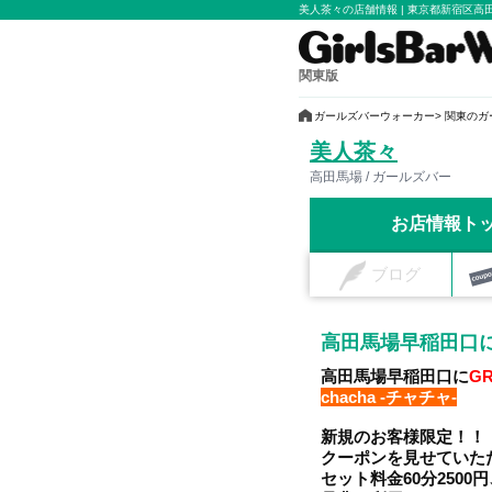
美人茶々の店舗情報 | 東京都新宿区高田
関東版
ガールズバーウォーカー
関東のガ
美人茶々
高田馬場 / ガールズバー
お店情報ト
ブログ
高田馬場早稲田口にG
高田馬場早稲田口に
GR
chacha -チャチャ-
新規のお客様限定！！
クーポンを見せていた
セット料金60分250