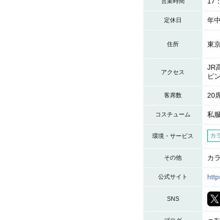
17
営業時間
年
定休日
東京
住所
JR
アクセス
ピ
20
客席数
私
コスチューム
カ
環境・サービス
カ
その他
http
公式サイト
SNS