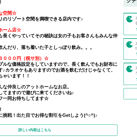
クチ
！
な空間☆
リのリゾート空間を満喫できる店内です♪
ホーム店☆
も長くやっていてその秘訣は女の子もお客さんもみんな仲
飲んだり、落ち着いた子としっぽり飲み。。。
３０００円（税サ別）☆
プルな価格設定をしていますので、長く飲んでもお財布に
す♪カラオケもありますのでお酒を飲むだけじゃなくて、
ちゃいます！！
んな仲良しのアットホームなお店。
してますので遊びに来てくださいね♪
フ一同お待ちしてます☆
！
挑戦！出た目でお得な割引をGetしよう(^○^)♪
詳しい内容はこちら