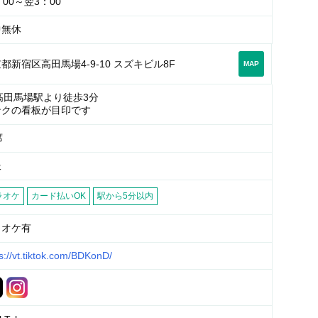
：00～翌3：00
中無休
都新宿区高田馬場4-9-10 スズキビル8F
MAP
高田馬場駅より徒歩3分
ンクの看板が目印です
席
服
ラオケ
カード払いOK
駅から5分以内
ラオケ有
s://vt.tiktok.com/BDKonD/