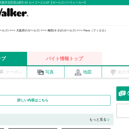
阪府大阪市北区堂山町5-16 セイゴービル2F【ガールズバーウォーカー】
ールズバー
大阪府のガールズバー
梅田(キタ)のガールズバー
Fiero（フィエロ）
）
ップ
バイト情報トップ
クーポン
写真
地図
女の
詳しい内容はこちら
もっと見る