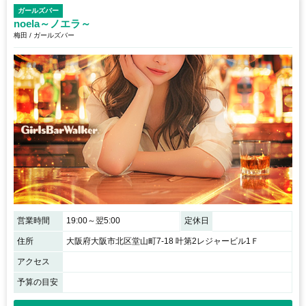
ガールズバー
noela～ノエラ～
梅田 / ガールズバー
営業時間
19:00～翌5:00
定休日
住所
大阪府大阪市北区堂山町7-18 叶第2レジャービル1Ｆ
アクセス
予算の目安