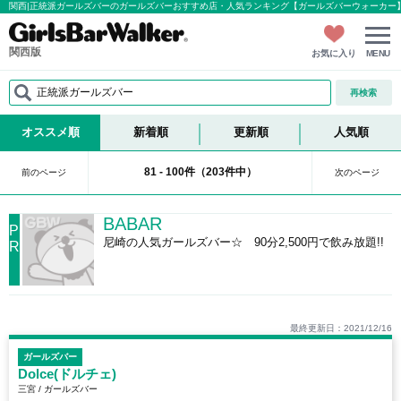
関西|正統派ガールズバーのガールズバーおすすめ店・人気ランキング【ガールズバーウォーカー
関西版
お気に入り
MENU
正統派ガールズバー
再検索
オススメ順
新着順
更新順
人気順
81 - 100件（203件中）
前のページ
次のページ
BABAR
P
尼崎の人気ガールズバー☆ 90分2,500円で飲み放題!!
R
最終更新日：2021/12/16
ガールズバー
Dolce(ドルチェ)
三宮 / ガールズバー