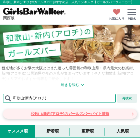
和歌山:新内(アロチ)のガールズバーおすすめ店・人気ランキング【ガールズバーウォーカー】
関西版
お気に入り
MENU
観光地が多くお隣の大阪とはまた違った雰囲気の和歌山県！県内最大の歓楽街、
新内(アロチ)には居酒屋や夜のお店が集まっています！そんな和歌山:新内(アロ
チ)エリアのおすすめ情報をご紹介します！
■和歌山:新内(アロチ)…ＪＲの和歌山駅の西口方面にある新内(アロチ)は、和歌山
県の中でも特に華やかな場所として有名で、様々な飲食店および業態の夜のお店
和歌山:新内(アロチ)
再検索
が軒を連ねており和歌山最大の歓楽街になります！新内(アロチ)には、昔からの
スナックやパブが多くガールズバーの数は比較的少ないですが、エリアの周辺に
は複数店存在しそのほかにも数多くの居酒屋が営業しており、複数のお店で飲み
和歌山:新内(アロチ)のガールズバーバイト情報
明かしたい地元の方や出張で訪れたビジネスマン、そして和歌山観光に訪れた観
光客を楽しませています。また、このエリアは締めに食べたいおいしいラーメン
店が多いことで有名です！
オススメ順
新着順
更新順
人気順