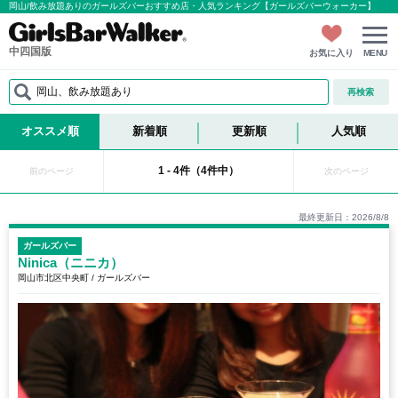
岡山/飲み放題ありのガールズバーおすすめ店・人気ランキング【ガールズバーウォーカー】
中四国版
お気に入り
MENU
岡山、飲み放題あり
再検索
オススメ順
新着順
更新順
人気順
1 - 4件（4件中）
前のページ
次のページ
最終更新日：2026/8/8
ガールズバー
Ninica（ニニカ）
岡山市北区中央町 / ガールズバー