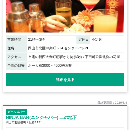
営業時間
21時～3時
定休日
不定休
住所
岡山市北区中央町1-14 センターパレ2F
アクセス
市電の新西大寺町筋駅から徒歩3分 / 下田町公園北側の花屋さんの隣のビルの２Ｆ
予算の目安
お一人様3000～4500円程度
詳細を見る
最終更新日：2026/8/8
ガールズバー
NINJA BAR(ニンジャバー) 二の地下
岡山市北区柳町 / 忍者BAR