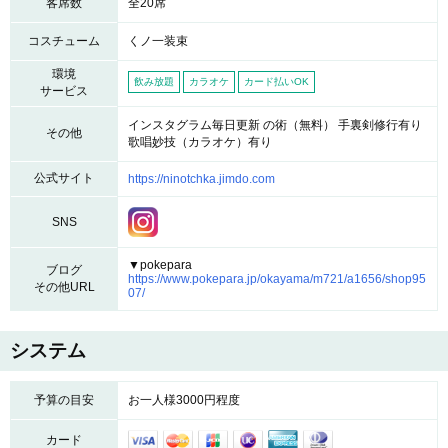
客席数
全20席
コスチューム
くノ一装束
環境
飲み放題
カラオケ
カード払いOK
サービス
インスタグラム毎日更新 の術（無料） 手裏剣修行有り
その他
歌唱妙技（カラオケ）有り
公式サイト
https://ninotchka.jimdo.com
SNS
▼pokepara
ブログ
https://www.pokepara.jp/okayama/m721/a1656/shop95
その他URL
07/
システム
予算の目安
お一人様3000円程度
カード