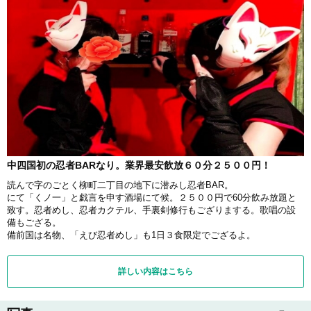
中四国初の忍者BARなり。業界最安飲放６０分２５００円！
読んで字のごとく柳町二丁目の地下に潜みし忍者BAR。
にて「くノ一」と戯言を申す酒場にて候。２５００円で60分飲み放題と
致す。忍者めし、忍者カクテル、手裏剣修行もござりまする。歌唱の設
備もござる。
備前国は名物、「えび忍者めし」も1日３食限定でござるよ。
詳しい内容はこちら