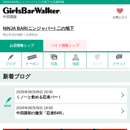
NINJA BAR(ニンジャバー) 二の地下の店舗情報
中四国版
お気に入り
NINJA BAR(ニンジャバー) 二の地下
岡山市北区柳町 / 忍者BAR
お店情報トップ
バイト情報トップ
ブログ
クーポン
写真
地図
女の子
クチコミ
新着ブログ
2026年08月08日 20:00
くノ一と飲める忍者バー！
NEW
2026年08月08日 18:00
中四国初の激安「忍者BAR」