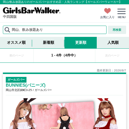
岡山/飲み放題ありのガールズバーおすすめ店・人気ランキング【ガールズバーウォーカー】
中四国版
お気に入り
MENU
岡山、飲み放題あり
再検索
オススメ順
新着順
更新順
人気順
1 - 4件（4件中）
前のページ
次のページ
最終更新日：2026/8/7
ガールズバー
BUNNIES(バニーズ)
岡山市北区錦町3-25 / ガールズバー