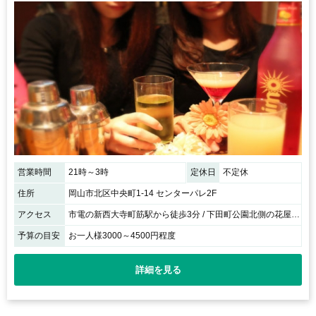
営業時間
21時～3時
定休日
不定休
住所
岡山市北区中央町1-14 センターパレ2F
アクセス
市電の新西大寺町筋駅から徒歩3分 / 下田町公園北側の花屋さんの隣のビルの２Ｆ
予算の目安
お一人様3000～4500円程度
詳細を見る