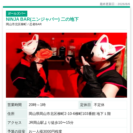
最終更新日：2026/8/6
ガールズバー
NINJA BAR(ニンジャバー) 二の地下
岡山市北区柳町 / 忍者BAR
営業時間
20時～1時
定休日
不定休
住所
岡山県岡山市北区柳町2-10-6柳町103番館 地下１階
アクセス
JR岡山駅より徒歩10〜15分
予算の目安
お一人様3000円程度