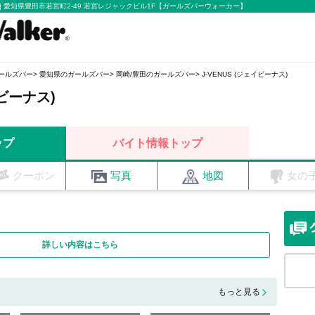
報 | 愛知県豊田市若宮町2-49 若宮レジャックビル1F【ガールズバーウォーカー】
ールズバー
愛知県のガールズバー
岡崎/豊田のガールズバー
J-VENUS (ジェイビーナス)
イビーナス)
ップ
バイト情報トップ
クーポン
写真
地図
女の
詳しい内容はこちら
もっと見る