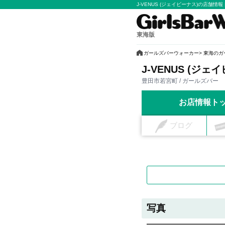
J-VENUS (ジェイビーナス)の店舗情
東海版
ガールズバーウォーカー
東海のガ
J-VENUS (ジェ
豊田市若宮町 / ガールズバー
お店情報ト
ブログ
写真