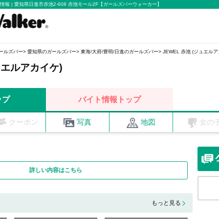
舗情報 | 愛知県日進市赤池2-608 赤池モール2F【ガールズバーウォーカー】
ールズバー
愛知県のガールズバー
東海/大府/豊明/日進のガールズバー
JEWEL 赤池 (ジュエル
ジュエルアカイケ)
ップ
バイト情報トップ
クーポン
写真
地図
女の
詳しい内容はこちら
もっと見る