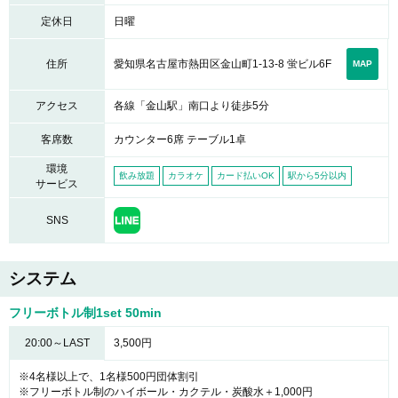
定休日
日曜
愛知県名古屋市熱田区金山町1-13-8 蛍ビル6F
住所
MAP
アクセス
各線「金山駅」南口より徒歩5分
客席数
カウンター6席 テーブル1卓
環境
飲み放題
カラオケ
カード払いOK
駅から5分以内
サービス
SNS
システム
フリーボトル制1set 50min
20:00～LAST
3,500円
※4名様以上で、1名様500円団体割引
※フリーボトル制のハイボール・カクテル・炭酸水＋1,000円