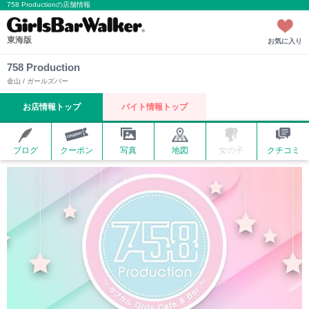
758 Productionの店舗情報
東海版
お気に入り
758 Production
金山 / ガールズバー
お店情報トップ
バイト情報トップ
ブログ
クーポン
写真
地図
女の子
クチコミ