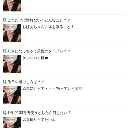
Q.
これだけは譲れない！どんなこと？？
おばあちゃんに席を譲ること！
Q.
好きになっちゃう男性のタイプゎ？？
ケンシロウ様❤️
Q.
休日の過ごし方は？？
温泉に行って・・・////っていう妄想
Q.
1日で100万円使うとしたら何したい？
温泉掘り当てたい♨️