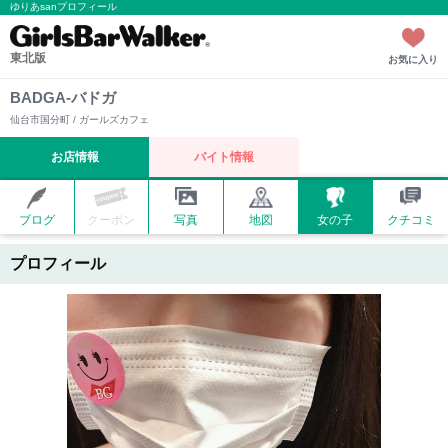
ゆりあsanプロフィール
東北版
お気に入り
BADGA-バドガ
仙台市国分町 / ガールズカフェ
お店情報
バイト情報
ブログ
クーポン
写真
地図
女の子
クチコミ
プロフィール