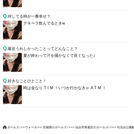
Q.
何してる時が一番幸せ？
テキーラ飲んでるときw
Q.
最近うれしかったことってどんなこと？
夏が終わって汗を掻かなくて良くなった♪
Q.
好きなことひとこと！
時は金なり T I M ！いつか行かなきゃ A T M ！
ガールズバーウォーカー
宮城県のガールズバー
仙台市青葉区のガールズバー
勾当台公園