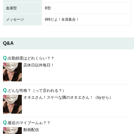
血液型
B型
メッセージ
8時だよ！全員集合！
Q&A
Q.
出勤頻度はどれくらい？？
店休日以外毎日！
Q.
どんな性格？（って言われる？）
オネエさん！スケベな隣のオネエさん！（byせら）
Q.
最近のマイブームゎ？？
動画配信